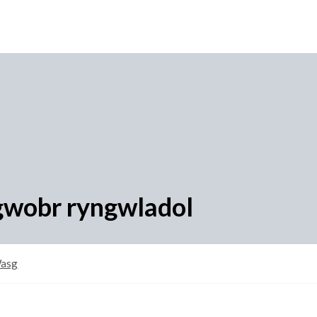
 gwobr ryngwladol
Wasg