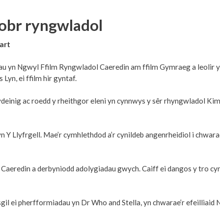
wobr ryngwladol
art
 yn Ngwyl Ffilm Ryngwladol Caeredin am ffilm Gymraeg a leolir yn y
yn, ei ffilm hir gyntaf.
einig ac roedd y rheithgor eleni yn cynnwys y sêr rhyngwladol Kim Ca
 Llyfrgell. Mae’r cymhlethdod a’r cynildeb angenrheidiol i chwarae 
l Caeredin a derbyniodd adolygiadau gwych. Caiff ei dangos y tro
 sgil ei pherfformiadau yn Dr Who and Stella, yn chwarae’r efeilliaid