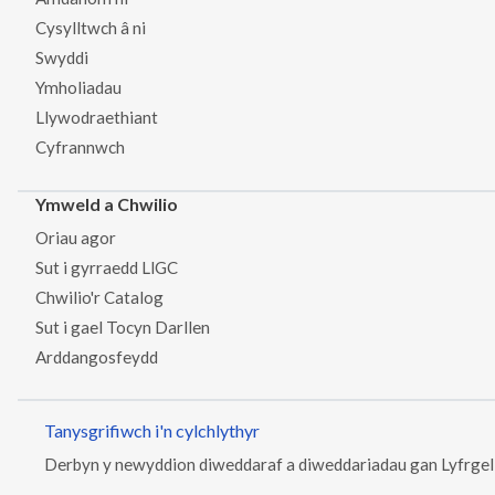
Cysylltwch â ni
Swyddi
Ymholiadau
Llywodraethiant
Cyfrannwch
Ymweld a Chwilio
Oriau agor
Sut i gyrraedd LlGC
Chwilio'r Catalog
Sut i gael Tocyn Darllen
Arddangosfeydd
Tanysgrifiwch i'n cylchlythyr
Derbyn y newyddion diweddaraf a diweddariadau gan Lyfrge