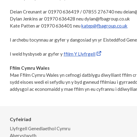
Deian Creunant ar 01970 636419 / 07855 276740 neu deian@
Dylan Jenkins ar 01970 636428 neu dylan@fbagroup.co.uk
Kate Patten ar 01970 636401 neu
katep@fbagroup.co.uk
I archebu tocynnau ar gyfer y dangosiad yn yr Eisteddfod Ge
I weld hysbyseb ar gyfer y
ffilm Y Llyfrgell
Ffilm Cymru Wales
Mae Ffilm Cymru Wales yn cefnogi datblygu diwylliant ffilm c
sydd eisoes wedi ei sefydlu yn y byd gwneud ffilmiau i gyrraed
addysgol ac economaidd y mae ffilm yn eu cyfrannu i ddiwylli
Cyfeiriad
Llyfrgell Genedlaethol Cymru
Aberystwyth