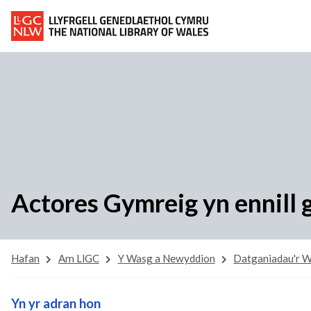
Actores Gymreig yn ennill
Hafan
Am LlGC
Y Wasg a Newyddion
Datganiadau'r 
Yn yr adran hon