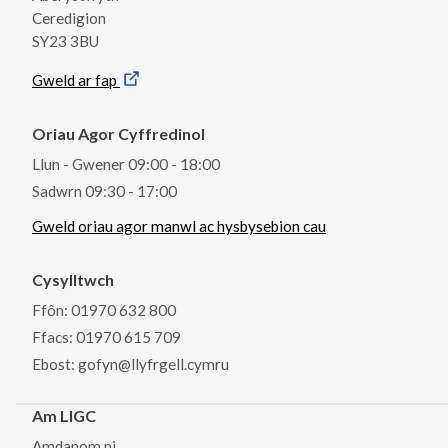
Ceredigion
SY23 3BU
Gweld ar fap
Oriau Agor Cyffredinol
Llun - Gwener 09:00 - 18:00
Sadwrn 09:30 - 17:00
Gweld oriau agor manwl ac hysbysebion cau
Cysylltwch
Ffôn: 01970 632 800
Ffacs: 01970 615 709
Ebost: gofyn@llyfrgell.cymru
Am LlGC
Amdanom ni