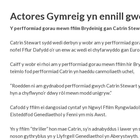
Actores Gymreig yn ennill g
Y perfformiad gorau mewn ffilm Brydeinig gan Catrin Stew
Catrin Stewart sydd wedi derbyn y wobr am y perfformiad gorau
nofel Fflur Dafydd o’r un enw ac wedi ei chyfarwyddo gan Euros L
Caiff y wobr ei rhoi am y perfformiad gorau mewn ffilm hir Bryd
teimlo fod perfformiad Catrin yn haeddu canmoliaeth uchel,
“Roedden ni am gydnabod perfformiad gwych Catrin Stewart yn Y
hyn a chyflwyno’r ddwy rôl mewn modd unigryw.”
Cafodd y ffilm ei dangosiad cyntaf yn Ngwyl Ffilm Ryngwlado
Eisteddfod Genedlaethol y Fenni ym mis Awst.
Yn y ffilm “thriller” hon mae Catrin, sy’n adnabyddus i lawer yn
noson gythryblus yn y Llyfrgell Genedlaethol yn Aberystwyth.