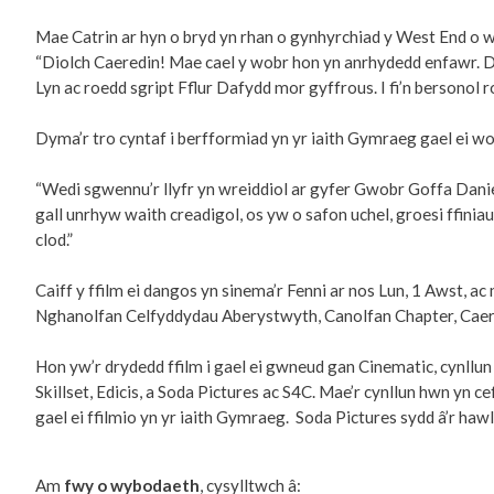
Mae Catrin ar hyn o bryd yn rhan o gynhyrchiad y West End o 
“Diolch Caeredin! Mae cael y wobr hon yn anrhydedd enfawr. Dy
Lyn ac roedd sgript Fflur Dafydd mor gyffrous. I fi’n bersonol 
Dyma’r tro cyntaf i berfformiad yn yr iaith Gymraeg gael ei 
“Wedi sgwennu’r llyfr yn wreiddiol ar gyfer Gwobr Goffa Dani
gall unrhyw waith creadigol, os yw o safon uchel, groesi ffini
clod.”
Caiff y ffilm ei dangos yn sinema’r Fenni ar nos Lun, 1 Awst, 
Nghanolfan Celfyddydau Aberystwyth, Canolfan Chapter, Caerdy
Hon yw’r drydedd ffilm i gael ei gwneud gan Cinematic, cynll
Skillset, Edicis, a Soda Pictures ac S4C. Mae’r cynllun hwn yn 
gael ei ffilmio yn yr iaith Gymraeg. Soda Pictures sydd â’r haw
Am
fwy o wybodaeth
, cysylltwch â: