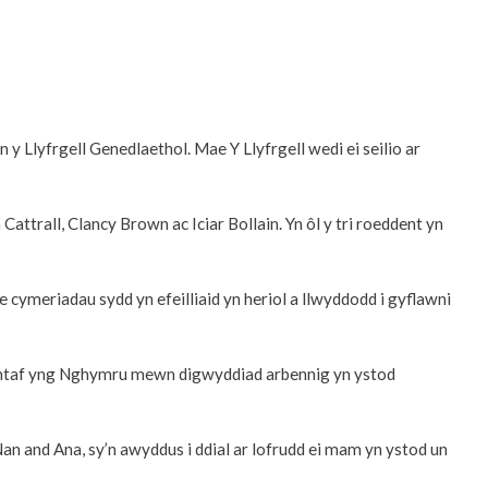
 Llyfrgell Genedlaethol. Mae Y Llyfrgell wedi ei seilio ar
ttrall, Clancy Brown ac Iciar Bollain. Yn ôl y tri roeddent yn
cymeriadau sydd yn efeilliaid yn heriol a llwyddodd i gyflawni
 cyntaf yng Nghymru mewn digwyddiad arbennig yn ystod
 Nan and Ana, sy’n awyddus i ddial ar lofrudd ei mam yn ystod un