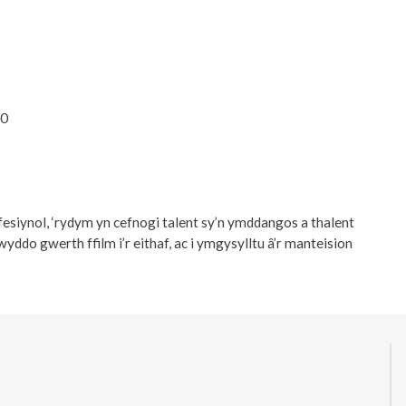
00
esiynol, ‘rydym yn cefnogi talent sy’n ymddangos a thalent
ddo gwerth ffilm i’r eithaf, ac i ymgysylltu â’r manteision