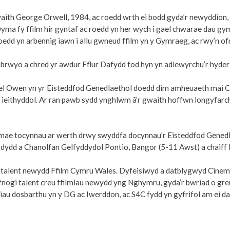
waith George Orwell, 1984, ac roedd wrth ei bodd gyda’r newyddion,
ma fy ffilm hir gyntaf ac roedd yn her wych i gael chwarae dau gy
roedd yn arbennig iawn i allu gwneud ffilm yn y Gymraeg, ac rwy’n of
wobrwyo a chred yr awdur Fflur Dafydd fod hyn yn adlewyrchu’r hyde
el Owen yn yr Eisteddfod Genedlaethol doedd dim amheuaeth mai Cym
au ieithyddol. Ar ran pawb sydd ynghlwm â’r gwaith hoffwn longyfarch
ac mae tocynnau ar werth drwy swyddfa docynnau’r Eisteddfod Genedlae
dd a Chanolfan Gelfyddydol Pontio, Bangor (5-11 Awst) a chaiff ll
un talent newydd Ffilm Cymru Wales. Dyfeisiwyd a datblygwyd Cinema
cefnogi talent creu ffilmiau newydd yng Nghymru, gyda’r bwriad o gr
liau dosbarthu yn y DG ac Iwerddon, ac S4C fydd yn gyfrifol am ei da