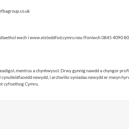
fbagroup.co.uk
nedlaethol ewch i www.eisteddfod.cymru neu ffoniwch 0845 4090 8
readigol, mentrus a chynhwysol. Drwy gynnig nawdd a chyngor proff
d cynulleidfaoedd newydd, i archwilio syniadau newydd er mwyn hyrwy
ant cyfoethog Cymru.