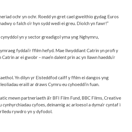
meriad ochr yn ochr. Roedd yn gret cael gweithio gydag Euros
nadwy o falch o’r hyn sydd wedi ei greu. Diolch yn fawr!”
r cynyddol yn y sector greadigol yma yng Nghymru,
raeg fyddai’r ffilm hefyd. Mae llwyddiant Catrin yn profi y
 Catrin ar ei gwobr – mae’n dalent prin ac yn llawn haeddu’r
thol. Yn dilyn yr Eisteddfod caiff y ffilm ei dangos yng
eoliadau eraill ar draws Cymru eu cyhoeddi’n fuan.
tic mewn partneriaeth â’r BFI Film Fund, BBC Films, Creative
eu cynhyrchiadau cyfoes, deinamig ac arloesol a dyma’r cyntaf i
rlledu rywdro yn y dyfodol.