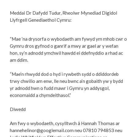
Meddai Dr Dafydd Tudur, Rheolwr Mynediad Digidol
Llyfrgell Genedlaethol Cymru:
“Mae ’na drysorfa o wybodaeth am fywyd ym mhob cwr o
Gymru dros gyfnod o ganrif a mwy ar gael ar y wefan
hon, sy’n adnodd ymchwil hawdd ei ddefnyddio a rhad ac
am ddim.
“Mae’n rhwydd dod o hyd i rywbeth sydd o ddiddordeb
trwy chwilio am enw, lle neu bwnc a’n gobaith yw y bydd
yr adnodd hwn o fudd mawr i Gymru yn addysgol,
economaidd a chymdeithasol.”
Diwedd
Am fwy o wybodaeth, cysylltwch â Hannah Thomas ar
hannehelinor@googlemail.com neu 07810 794853 neu