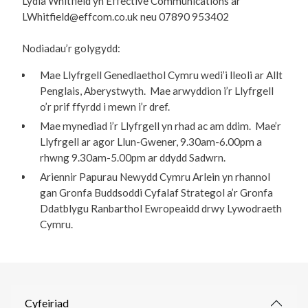
Lydia Whitfield yn Effective Communications ar
LWhitfield@effcom.co.uk neu 07890 953402
Nodiadau’r golygydd:
Mae Llyfrgell Genedlaethol Cymru wedi’i lleoli ar Allt
Penglais, Aberystwyth. Mae arwyddion i’r Llyfrgell
o’r prif ffyrdd i mewn i’r dref.
Mae mynediad i’r Llyfrgell yn rhad ac am ddim. Mae’r
Llyfrgell ar agor Llun-Gwener, 9.30am-6.00pm a
rhwng 9.30am-5.00pm ar ddydd Sadwrn.
Ariennir Papurau Newydd Cymru Arlein yn rhannol
gan Gronfa Buddsoddi Cyfalaf Strategol a’r Gronfa
Ddatblygu Ranbarthol Ewropeaidd drwy Lywodraeth
Cymru.
Cyfeiriad