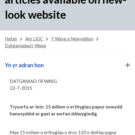
look website
Hafan
Am LlGC
Y Wasg a Newyddion
Datganiadau'r Wasg
Yn yr adran hon
DATGANIAD I’R WASG
22-7-2015
Trysorfa ar-lein: 15 miliwn o erthyglau papur newydd
hanesyddol ar gael ar wefan ddiwygiedig
Mae 15 miliwn o erthyglau o dros 120 o deitlau papur