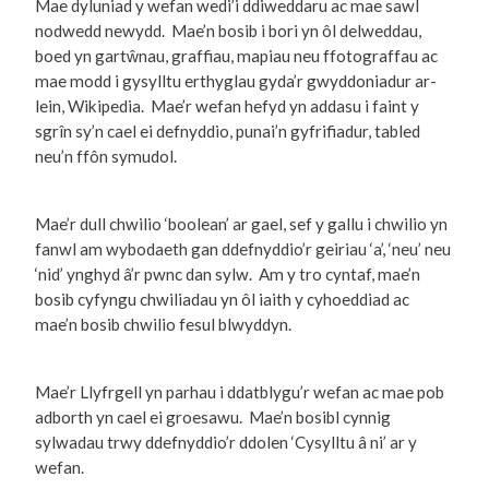
Mae dyluniad y wefan wedi’i ddiweddaru ac mae sawl
nodwedd newydd. Mae’n bosib i bori yn ôl delweddau,
boed yn gartŵnau, graffiau, mapiau neu ffotograffau ac
mae modd i gysylltu erthyglau gyda’r gwyddoniadur ar-
lein, Wikipedia. Mae’r wefan hefyd yn addasu i faint y
sgrîn sy’n cael ei defnyddio, punai’n gyfrifiadur, tabled
neu’n ffôn symudol.
Mae’r dull chwilio ‘boolean’ ar gael, sef y gallu i chwilio yn
fanwl am wybodaeth gan ddefnyddio’r geiriau ‘a’, ‘neu’ neu
‘nid’ ynghyd â’r pwnc dan sylw. Am y tro cyntaf, mae’n
bosib cyfyngu chwiliadau yn ôl iaith y cyhoeddiad ac
mae’n bosib chwilio fesul blwyddyn.
Mae’r Llyfrgell yn parhau i ddatblygu’r wefan ac mae pob
adborth yn cael ei groesawu. Mae’n bosibl cynnig
sylwadau trwy ddefnyddio’r ddolen ‘Cysylltu â ni’ ar y
wefan.