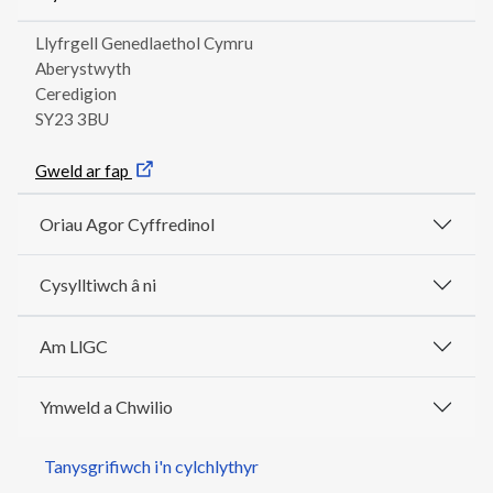
Llyfrgell Genedlaethol Cymru
Aberystwyth
Ceredigion
SY23 3BU
Gweld ar fap
Oriau Agor Cyffredinol
Cysylltiwch â ni
Am LlGC
Ymweld a Chwilio
Tanysgrifiwch i'n cylchlythyr