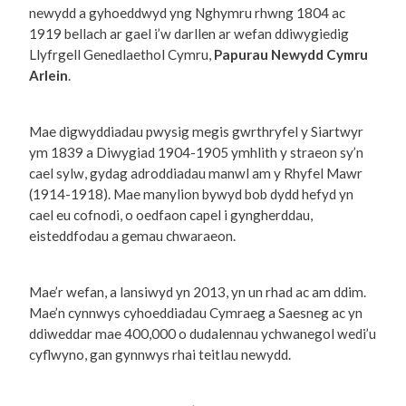
newydd a gyhoeddwyd yng Nghymru rhwng 1804 ac
1919 bellach ar gael i’w darllen ar wefan ddiwygiedig
Llyfrgell Genedlaethol Cymru,
Papurau Newydd Cymru
Arlein
.
Mae digwyddiadau pwysig megis gwrthryfel y Siartwyr
ym 1839 a Diwygiad 1904-1905 ymhlith y straeon sy’n
cael sylw, gydag adroddiadau manwl am y Rhyfel Mawr
(1914-1918). Mae manylion bywyd bob dydd hefyd yn
cael eu cofnodi, o oedfaon capel i gyngherddau,
eisteddfodau a gemau chwaraeon.
Mae’r wefan, a lansiwyd yn 2013, yn un rhad ac am ddim.
Mae’n cynnwys cyhoeddiadau Cymraeg a Saesneg ac yn
ddiweddar mae 400,000 o dudalennau ychwanegol wedi’u
cyflwyno, gan gynnwys rhai teitlau newydd.