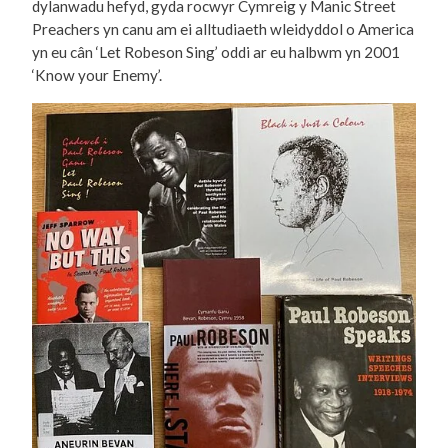
dylanwadu hefyd, gyda rocwyr Cymreig y Manic Street
Preachers yn canu am ei alltudiaeth wleidyddol o America
yn eu cân ‘Let Robeson Sing’ oddi ar eu halbwm yn 2001
‘Know your Enemy’.