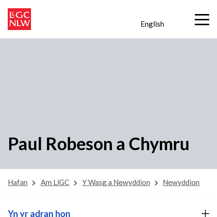
English
Paul Robeson a Chymru
Hafan
Am LlGC
Y Wasg a Newyddion
Newyddion
Yn yr adran hon