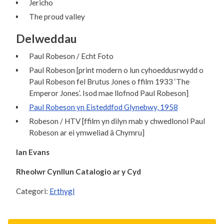
Jericho
The proud valley
Delweddau
Paul Robeson / Echt Foto
Paul Robeson [print modern o lun cyhoeddusrwydd o
Paul Robeson fel Brutus Jones o ffilm 1933 ‘The
Emperor Jones’. Isod mae llofnod Paul Robeson]
Paul Robeson yn Eisteddfod Glynebwy, 1958
Robeson / HTV [ffilm yn dilyn mab y chwedlonol Paul
Robeson ar ei ymweliad â Chymru]
Ian Evans
Rheolwr Cynllun Catalogio ar y Cyd
Categori:
Erthygl