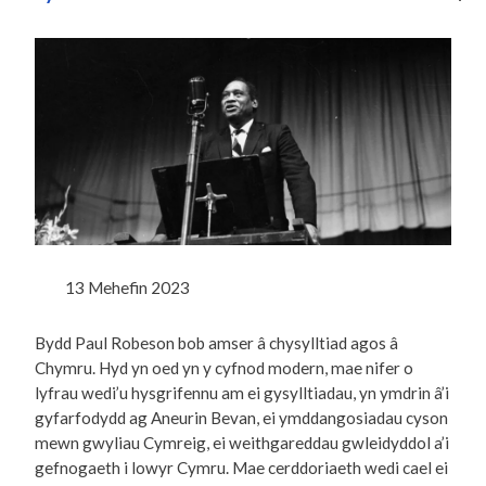
13 Mehefin 2023
Bydd Paul Robeson bob amser â chysylltiad agos â
Chymru. Hyd yn oed yn y cyfnod modern, mae nifer o
lyfrau wedi’u hysgrifennu am ei gysylltiadau, yn ymdrin â’i
gyfarfodydd ag Aneurin Bevan, ei ymddangosiadau cyson
mewn gwyliau Cymreig, ei weithgareddau gwleidyddol a’i
gefnogaeth i lowyr Cymru. Mae cerddoriaeth wedi cael ei