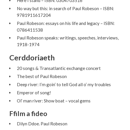
Here I stand – ISBN: 0304703516
No way but this: in search of Paul Robeson – ISBN:
9781911617204
Paul Robeson: essays on his life and legacy – ISBN:
0786411538
Paul Robeson speaks: writings, speeches, interviews,
1918-1974
Cerddoriaeth
20 songs & Transatlantic exchange concert
The best of Paul Robeson
Deep river: I’m goin’ to tell God all o’ my troubles
Emperor of song!
Ol’ man river: Show boat – vocal gems
Ffilm a fideo
Dilyn Ddoe. Paul Robeson