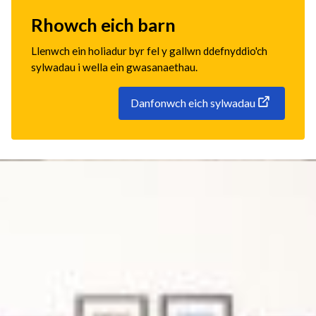
Rhowch eich barn
Llenwch ein holiadur byr fel y gallwn ddefnyddio'ch
sylwadau i wella ein gwasanaethau.
Danfonwch eich sylwadau