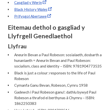
Casgliad y Werin
Black History Wales
Prifysgol Abertawe
Eitemau dethol o gasgliad y
Llyfrgell Genedlaethol
Llyfrau
Aneurin Bevan a Paul Robeson: sosialaeth, dosbarth a
hunaniaeth = Aneurin Bevan and Paul Robeson:
socialism, class and identity – ISBN: 9781904773535
Black is just a colour: responses to the life of Paul
Robeson
Cymanfa Ganu Bevan, Robeson, Cymru 1958
Gadewch i Paul Robeson ganu!: dathlu bywyd Paul
Robeson a thrafod ei berthynas â Chymru – ISBN:
1862250383