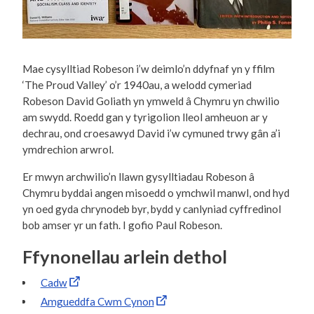
Mae cysylltiad Robeson i’w deimlo’n ddyfnaf yn y ffilm
‘The Proud Valley’ o’r 1940au, a welodd cymeriad
Robeson David Goliath yn ymweld â Chymru yn chwilio
am swydd. Roedd gan y tyrigolion lleol amheuon ar y
dechrau, ond croesawyd David i’w cymuned trwy gân a’i
ymdrechion arwrol.
Er mwyn archwilio’n llawn gysylltiadau Robeson â
Chymru byddai angen misoedd o ymchwil manwl, ond hyd
yn oed gyda chrynodeb byr, bydd y canlyniad cyffredinol
bob amser yr un fath. I gofio Paul Robeson.
Ffynonellau arlein dethol
Cadw
Amgueddfa Cwm Cynon