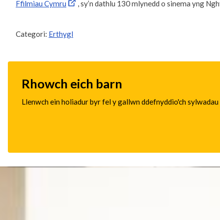
Ffilmiau Cymru
, sy’n dathlu 130 mlynedd o sinema yng Ng
Categori:
Erthygl
Rhowch eich barn
Llenwch ein holiadur byr fel y gallwn ddefnyddio'ch sylwadau