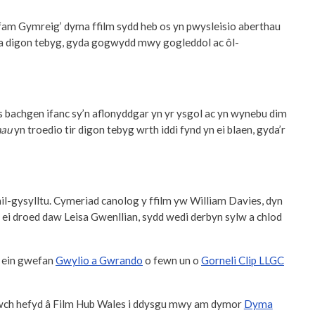
fam Gymreig’ dyma ffilm sydd heb os yn pwysleisio aberthau
ma digon tebyg, gyda gogwydd mwy gogleddol ac ôl-
 bachgen ifanc sy’n aflonyddgar yn yr ysgol ac yn wynebu dim
nau
yn troedio tir digon tebyg wrth iddi fynd yn ei blaen, gyda’r
l-gysylltu. Cymeriad canolog y ffilm yw William Davies, dyn
ôl ei droed daw Leisa Gwenllian, sydd wedi derbyn sylw a chlod
ar ein gwefan
Gwylio a Gwrando
o fewn un o
Gorneli Clip LLGC
ch hefyd â Film Hub Wales i ddysgu mwy am dymor
Dyma