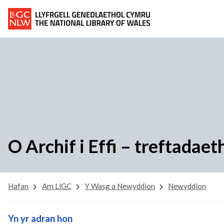
O Archif i Effi – treftadae
Hafan
Am LlGC
Y Wasg a Newyddion
Newyddion
Yn yr adran hon