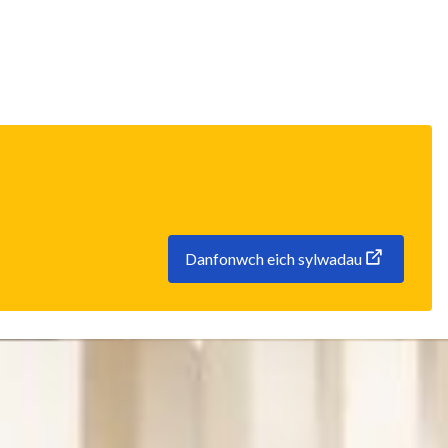
Danfonwch eich sylwadau