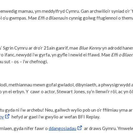
 enwedig mamau, ym meddylfryd Cymru. Gan archwilio’r syniad o’r ‘
ol o’u gwmpas. Mae
Effi o Blaenau
’n cynnig golwg ffuglennol o the
s’ Sgrin Cymru ar dro’r 21ain ganrif, mae
Blue Kenny
yn adrodd hanes
o ifanc, newydd i’w gyrfa, yn gyfle i newid ei ffawd. Mae
Effi o Blae
 sut - os – i’w chefnogi.
di, methiannau mewn gofal gwladol, dibyniaeth, a phwysigrwydd ai
yn ei erbyn. Y cawr o actor, Stewart Jones, sy’n llenwi’r rôl, ac yn 
lltu gyda ni i’w archebu! Neu, gallwch wylio pob un o’r ffilmiau yma 
ny
hefyd ar gael i’w gwylio ar wefan BFI Replay.
ymlaen, gyda nifer fawr o
ddangosiadau
ar draws Gymru. Ymwelw