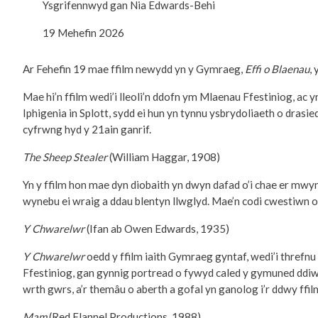
Ysgrifennwyd gan
Nia Edwards-Behi
19 Mehefin 2026
Ar Fehefin 19 mae ffilm newydd yn y Gymraeg,
Effi o Blaenau
,
Mae hi’n ffilm wedi’i lleoli’n ddofn ym Mlaenau Ffestiniog, ac
Iphigenia in Splott, sydd ei hun yn tynnu ysbrydoliaeth o drasi
cyfrwng hyd y 21ain ganrif.
The Sheep Stealer
(William Haggar, 1908)
Yn y ffilm hon mae dyn diobaith yn dwyn dafad o’i chae er mwyn ce
wynebu ei wraig a ddau blentyn llwglyd. Mae’n codi cwestiwn o
Y Chwarelwr
(Ifan ab Owen Edwards, 1935)
Y Chwarelwr
oedd y ffilm iaith Gymraeg gyntaf, wedi’i threfn
Ffestiniog, gan gynnig portread o fywyd caled y gymuned ddiwy
wrth gwrs, a’r themâu o aberth a gofal yn ganolog i’r ddwy ffil
Mam
(Red Flannel Productions, 1988)