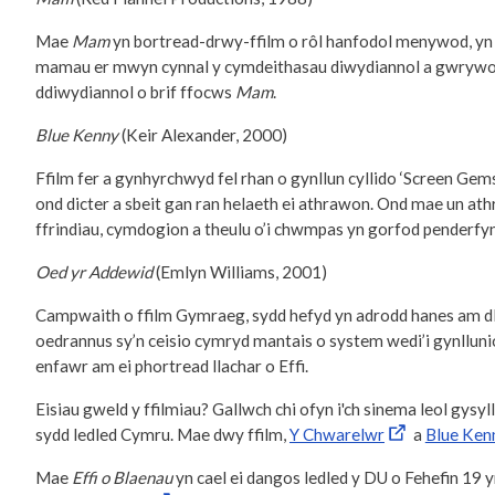
Mae
Mam
yn bortread-drwy-ffilm o rôl hanfodol menywod, yn
mamau er mwyn cynnal y cymdeithasau diwydiannol a gwryw
ddiwydiannol o brif ffocws
Mam
.
Blue Kenny
(Keir Alexander, 2000)
Ffilm fer a gynhyrchwyd fel rhan o gynllun cyllido ‘Screen Gem
ond dicter a sbeit gan ran helaeth ei athrawon. Ond mae un athr
ffrindiau, cymdogion a theulu o’i chwmpas yn gorfod penderfynu
Oed yr Addewid
(Emlyn Williams, 2001)
Campwaith o ffilm Gymraeg, sydd hefyd yn adrodd hanes am dlo
oedrannus sy’n ceisio cymryd mantais o system wedi’i gynllunio 
enfawr am ei phortread llachar o Effi.
Eisiau gweld y ffilmiau? Gallwch chi ofyn i'ch sinema leol gysy
sydd ledled Cymru. Mae dwy ffilm,
Y Chwarelwr
a
Blue Ken
Mae
Effi o Blaenau
yn cael ei dangos ledled y DU o Fehefin 19 