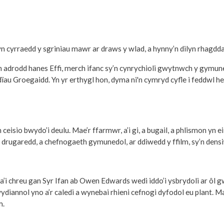
 yn cyrraedd y sgriniau mawr ar draws y wlad, a hynny’n dilyn rhagd
 yn adrodd hanes Effi, merch ifanc sy’n cynrychioli gwytnwch y gymun
edïau Groegaidd. Yn yr erthygl hon, dyma ni'n cymryd cyfle i feddwl 
isio bwydo’i deulu. Mae’r ffarmwr, a’i gi, a bugail, a phlismon yn ei e
 drugaredd, a chefnogaeth gymunedol, ar ddiwedd y ffilm, sy’n den
u a’i chreu gan Syr Ifan ab Owen Edwards wedi iddo’i ysbrydoli ar ô
diannol yno a’r caledi a wynebai rhieni cefnogi dyfodol eu plant. M
m.