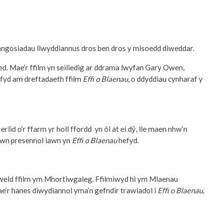
dangosiadau llwyddiannus dros ben dros y misoedd diweddar.
ed. Mae’r ffilm yn seiliedig ar ddrama lwyfan Gary Owen,
hefyd am dreftadaeth ffilm
Effi o Blaenau
, o ddyddiau cynharaf y
rlid o’r ffarm yr holl ffordd yn ôl at ei dŷ, lle maen nhw’n
siwn presennol iawn yn
Effi o Blaenau
hefyd.
l gweld ffilm ym Mhortiwgaleg. Ffilmiwyd hi ym Mlaenau
ae’r hanes diwydiannol yma’n gefndir trawiadol i
Effi o Blaenau
,