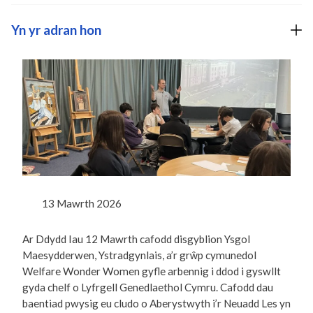
Yn yr adran hon
13 Mawrth 2026
Ar Ddydd Iau 12 Mawrth cafodd disgyblion Ysgol
Maesydderwen, Ystradgynlais, a’r grŵp cymunedol
Welfare Wonder Women gyfle arbennig i ddod i gyswllt
gyda chelf o Lyfrgell Genedlaethol Cymru. Cafodd dau
baentiad pwysig eu cludo o Aberystwyth i’r Neuadd Les yn