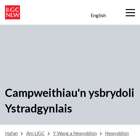
English
Campweithiau'n ysbrydoli
Ystradgynlais
Hafan
Am LlGC
Y Wasg a Newyddion
Newyddion