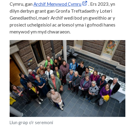
Cymru, gan
Archif Menywod Cymru
. Ers 2023, yn
dilyn derbyn grant gan Gronfa Treftadaeth y Loteri
Genedlaethol, mae’r Archif wedi bod yn gweithio ar y
prosiect uchelgeisiol ac arloesol yma i gofnodi hanes
menywod ym myd chwaraeon.
Llun grŵp o'r seremoni