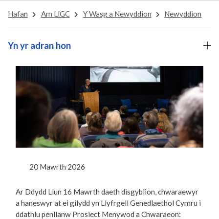
Hafan
Am LlGC
Y Wasg a Newyddion
Newyddion
Yn yr adran hon
20 Mawrth 2026
Ar Ddydd Llun 16 Mawrth daeth disgyblion, chwaraewyr
a haneswyr at ei gilydd yn Llyfrgell Genedlaethol Cymru i
ddathlu penllanw Prosiect Menywod a Chwaraeon: