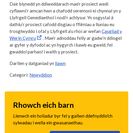
Dair blynedd yn ddiweddarach mae’r prosiect wedi
cyflawni’r amcan hwn a chafodd seremoni ei chynnal yn y
Llyfrgell Genedlaethol i nodi’r achlysur. Yn osgystal â
dathlu’r prosiect cafodd disgiau o ffilmiau a lluniau eu
trosglwyddo i ofal y Llyfrgell a’u rhoi ar wefan
Casgliad y
Werin Cymru
. Mae’r adnoddau felly ar gadw’n ddiogel
ar gyfer y dyfodol ac yn hygyrch i bawb eu gweld, fel
gwaddol parhaol i waith y prosiect.
Darllen y datganiad yn
llawn
Categori:
Newyddion
Rhowch eich barn
Llenwch ein holiadur byr fel y gallwn ddefnyddio'ch
sylwadau i wella ein gwasanaethau.