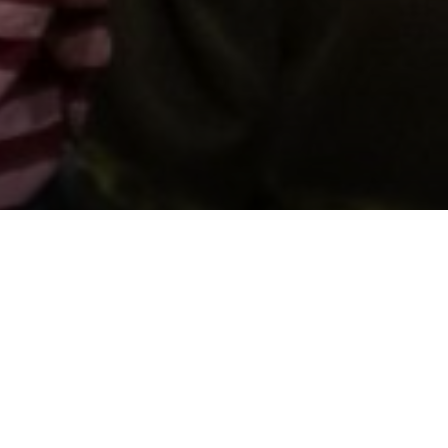
Cefnogwch ni trwy gyfrannu
Diogelu Cof y Genedl
Sefydlwyd y Llyfrgell gan roddion pobl Cymru, a
gyda'n gilydd gallwn barhau'r traddodiad. Cyfrannwch