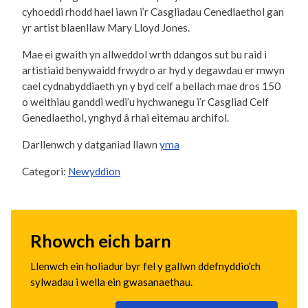
cyhoeddi rhodd hael iawn i’r Casgliadau Cenedlaethol gan
yr artist blaenllaw Mary Lloyd Jones.
Mae ei gwaith yn allweddol wrth ddangos sut bu raid i
artistiaid benywaidd frwydro ar hyd y degawdau er mwyn
cael cydnabyddiaeth yn y byd celf a bellach mae dros 150
o weithiau ganddi wedi’u hychwanegu i’r Casgliad Celf
Genedlaethol, ynghyd â rhai eitemau archifol.
Darllenwch y datganiad llawn
yma
Categori:
Newyddion
Rhowch eich barn
Llenwch ein holiadur byr fel y gallwn ddefnyddio'ch
sylwadau i wella ein gwasanaethau.