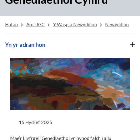
Hafan
Am LlGC
Y Wasg a Newyddion
Newyddion
Yn yr adran hon
15 Hydref 2025
Mae’r Llyfrgell Genedlaethol yn hynod falch i allu