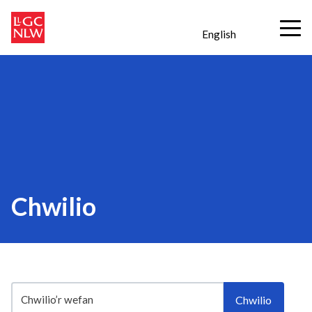
English
Chwilio
Chwilio’r wefan