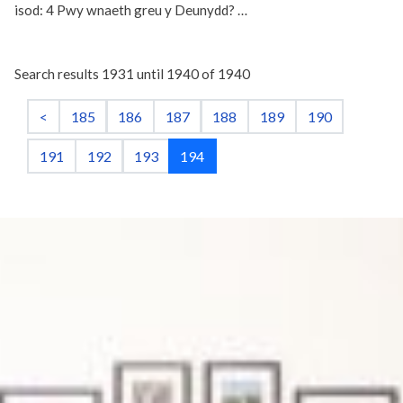
isod: 4 Pwy wnaeth greu y Deunydd? …
Search results 1931 until 1940 of 1940
<
185
186
187
188
189
190
191
192
193
194