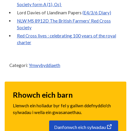
Society form A (1), Oc)
Lord Davies of Llandinam Papers
(E4/3/6 Diary)
NLW MS 8912D The British Farmers' Red Cross
Society
Red Cross lives : celebrating 100 years of the royal
charter
Categori:
Ymwybyddiaeth
Rhowch eich barn
Llenwch ein holiadur byr fel y gallwn ddefnyddio'ch
sylwadau i wella ein gwasanaethau.
Danfonwch eich sylwadau