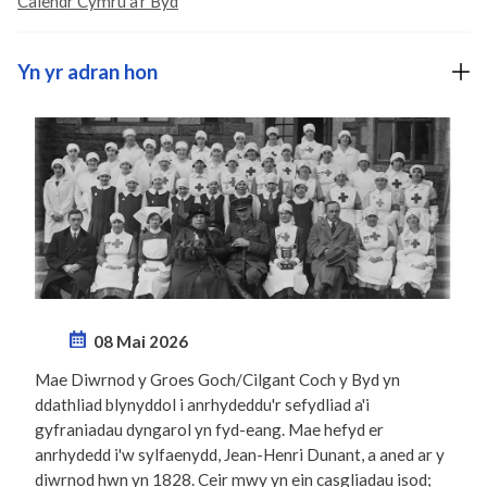
Calendr Cymru a'r Byd
Yn yr adran hon
08 Mai 2026
Mae Diwrnod y Groes Goch/Cilgant Coch y Byd yn
ddathliad blynyddol i anrhydeddu'r sefydliad a'i
gyfraniadau dyngarol yn fyd-eang. Mae hefyd er
anrhydedd i'w sylfaenydd, Jean-Henri Dunant, a aned ar y
diwrnod hwn yn 1828. Ceir mwy yn ein casgliadau isod;