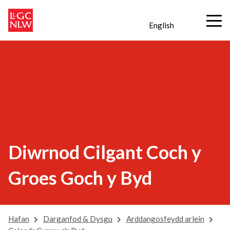
English
Diwrnod Cilgant Coch y
Groes Goch y Byd
Hafan
Darganfod & Dysgu
Arddangosfeydd arlein