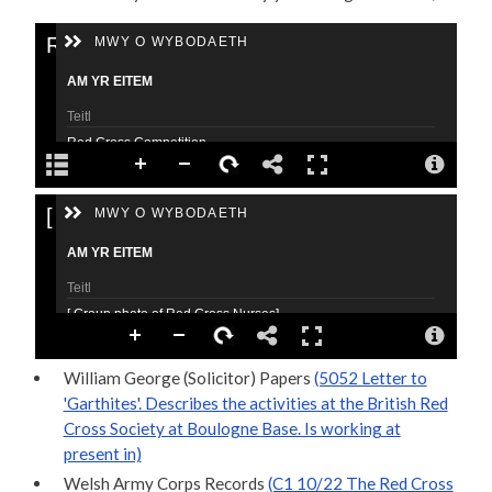
William George (Solicitor) Papers
(5052 Letter to
'Garthites'. Describes the activities at the British Red
Cross Society at Boulogne Base. Is working at
present in)
Welsh Army Corps Records
(C1 10/22 The Red Cross