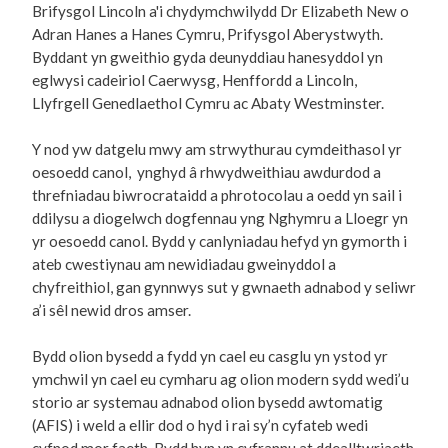
Brifysgol Lincoln a'i chydymchwilydd Dr Elizabeth New o
Adran Hanes a Hanes Cymru, Prifysgol Aberystwyth.
Byddant yn gweithio gyda deunyddiau hanesyddol yn
eglwysi cadeiriol Caerwysg, Henffordd a Lincoln,
Llyfrgell Genedlaethol Cymru ac Abaty Westminster.
Y nod yw datgelu mwy am strwythurau cymdeithasol yr
oesoedd canol, ynghyd â rhwydweithiau awdurdod a
threfniadau biwrocrataidd a phrotocolau a oedd yn sail i
ddilysu a diogelwch dogfennau yng Nghymru a Lloegr yn
yr oesoedd canol. Bydd y canlyniadau hefyd yn gymorth i
ateb cwestiynau am newidiadau gweinyddol a
chyfreithiol, gan gynnwys sut y gwnaeth adnabod y seliwr
a’i sêl newid dros amser.
Bydd olion bysedd a fydd yn cael eu casglu yn ystod yr
ymchwil yn cael eu cymharu ag olion modern sydd wedi’u
storio ar systemau adnabod olion bysedd awtomatig
(AFIS) i weld a ellir dod o hyd i rai sy’n cyfateb wedi