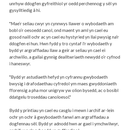
unrhyw ddogfen gyfreithiol yr oedd perchennog y sêl yn
gysylltiedig â hi.
"Mae’r seliau cwyr yn cynnwys llawer o wybodaeth am
bobl o’r oesoedd canol, ond maent yn aml yn cael eu
gosod naill ochr ac yn cael eu hystyried yn llai pwysig na'r
ddogfen ei hun. Hwn fydd y tro cyntaf i'r wybodaeth y
bydd yr argraffiadau llaw a geir ar seliau yn cael ei
archwilio, a gallai gynnig dealltwriaeth newydd o’r cyfnod
i haneswyr.
"Bydd yr astudiaeth hefyd yn cyfrannu gwybodaeth
bwysig i drafodaethau cyfredol ym maes gwyddoniaeth
fforensig a pha mor unigryw yw olion bysedd, ac o bosibl
ddatgelu troseddau canoloesol."
Bydd y printiau yn cael eu casglu i mewn i archif ar-lein
ochr yn ochr â gwybodaeth fanwl am argraffiadau a
dogfennau sêl. Bydd yr adnodd hwn ar gael i ymchwilwyr,