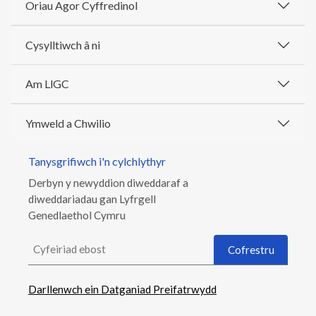
Oriau Agor Cyffredinol
Cysylltiwch â ni
Am LlGC
Ymweld a Chwilio
Tanysgrifiwch i'n cylchlythyr
Derbyn y newyddion diweddaraf a
diweddariadau gan Lyfrgell
Genedlaethol Cymru
Cyfeiriad ebost
Cofrestru
Darllenwch ein Datganiad Preifatrwydd