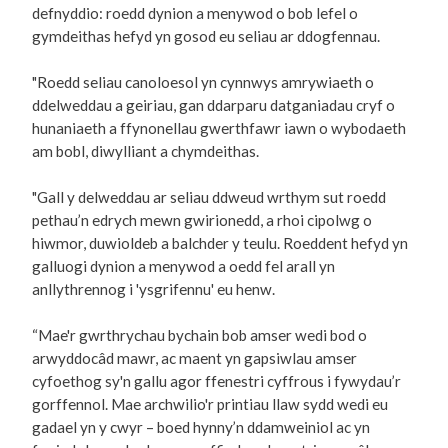
defnyddio: roedd dynion a menywod o bob lefel o
gymdeithas hefyd yn gosod eu seliau ar ddogfennau.
"Roedd seliau canoloesol yn cynnwys amrywiaeth o
ddelweddau a geiriau, gan ddarparu datganiadau cryf o
hunaniaeth a ffynonellau gwerthfawr iawn o wybodaeth
am bobl, diwylliant a chymdeithas.
"Gall y delweddau ar seliau ddweud wrthym sut roedd
pethau’n edrych mewn gwirionedd, a rhoi cipolwg o
hiwmor, duwioldeb a balchder y teulu. Roeddent hefyd yn
galluogi dynion a menywod a oedd fel arall yn
anllythrennog i 'ysgrifennu' eu henw.
“Mae'r gwrthrychau bychain bob amser wedi bod o
arwyddocâd mawr, ac maent yn gapsiwlau amser
cyfoethog sy'n gallu agor ffenestri cyffrous i fywydau’r
gorffennol. Mae archwilio'r printiau llaw sydd wedi eu
gadael yn y cwyr – boed hynny’n ddamweiniol ac yn