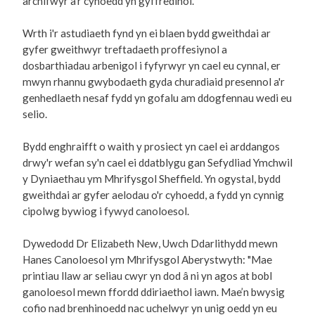
archifwyr a'r cyhoedd yn gyffredinol.
Wrth i'r astudiaeth fynd yn ei blaen bydd gweithdai ar
gyfer gweithwyr treftadaeth proffesiynol a
dosbarthiadau arbenigol i fyfyrwyr yn cael eu cynnal, er
mwyn rhannu gwybodaeth gyda churadiaid presennol a'r
genhedlaeth nesaf fydd yn gofalu am ddogfennau wedi eu
selio.
Bydd enghraifft o waith y prosiect yn cael ei arddangos
drwy'r wefan sy'n cael ei ddatblygu gan Sefydliad Ymchwil
y Dyniaethau ym Mhrifysgol Sheffield. Yn ogystal, bydd
gweithdai ar gyfer aelodau o'r cyhoedd, a fydd yn cynnig
cipolwg bywiog i fywyd canoloesol.
Dywedodd Dr Elizabeth New, Uwch Ddarlithydd mewn
Hanes Canoloesol ym Mhrifysgol Aberystwyth: "Mae
printiau llaw ar seliau cwyr yn dod â ni yn agos at bobl
ganoloesol mewn ffordd ddiriaethol iawn. Mae’n bwysig
cofio nad brenhinoedd nac uchelwyr yn unig oedd yn eu