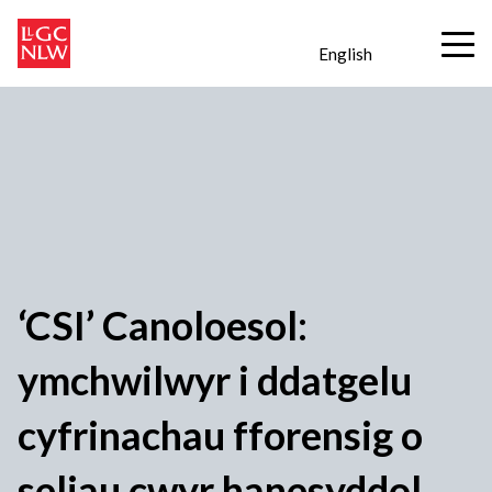
English
‘CSI’ Canoloesol:
ymchwilwyr i ddatgelu
cyfrinachau fforensig o
seliau cwyr hanesyddol