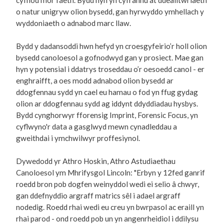
cyfnod mor faeth. Bydd hyn yn cyfrannu at ddealltwriaeth
o natur unigryw olion bysedd, gan hyrwyddo ymhellach y
wyddoniaeth o adnabod marc llaw.
Bydd y dadansoddi hwn hefyd yn croesgyfeirio’r holl olion
bysedd canoloesol a gofnodwyd gan y prosiect. Mae gan
hyn y potensial i ddatrys troseddau o’r oesoedd canol - er
enghraifft, a oes modd adnabod olion bysedd ar
ddogfennau sydd yn cael eu hamau o fod yn ffug gydag
olion ar ddogfennau sydd ag iddynt ddyddiadau hysbys.
Bydd cynghorwyr fforensig Imprint, Forensic Focus, yn
cyflwyno'r data a gasglwyd mewn cynadleddau a
gweithdai i ymchwilwyr proffesiynol.
Dywedodd yr Athro Hoskin, Athro Astudiaethau
Canoloesol ym Mhrifysgol Lincoln: "Erbyn y 12fed ganrif
roedd bron pob dogfen weinyddol wedi ei selio â chwyr,
gan ddefnyddio argraff matrics sêl i adael argraff
nodedig. Roedd rhai wedi eu creu yn bwrpasol ac eraill yn
rhai parod - ond roedd pob un yn angenrheidiol i ddilysu