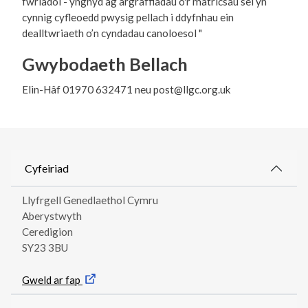
fwriadol - ynghyd ag argraffiadau o'r matricsau sêl yn
cynnig cyfleoedd pwysig pellach i ddyfnhau ein
dealltwriaeth o’n cyndadau canoloesol "
Gwybodaeth Bellach
Elin-Hâf 01970 632471 neu post@llgc.org.uk
Cyfeiriad
Llyfrgell Genedlaethol Cymru
Aberystwyth
Ceredigion
SY23 3BU
Gweld ar fap