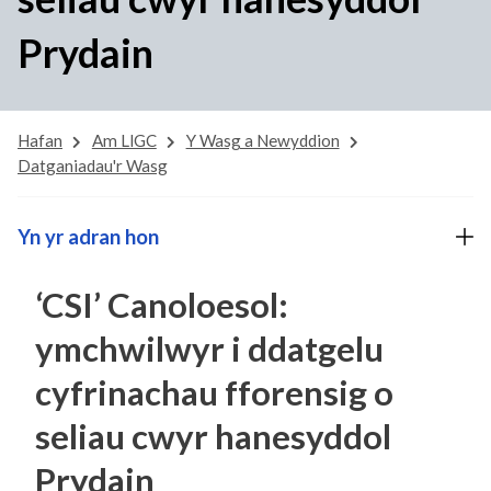
Prydain
Hafan
Am LlGC
Y Wasg a Newyddion
Datganiadau'r Wasg
Yn yr adran hon
‘CSI’ Canoloesol:
ymchwilwyr i ddatgelu
cyfrinachau fforensig o
seliau cwyr hanesyddol
Prydain