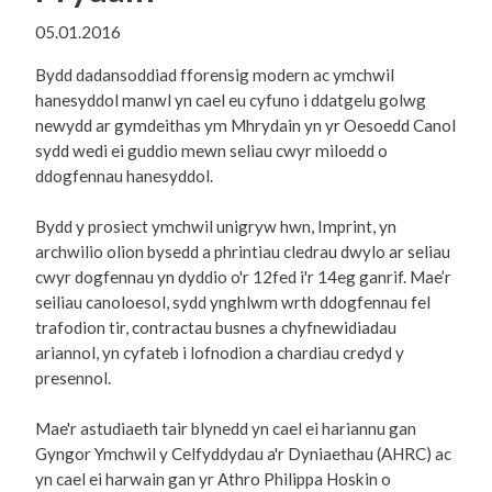
05.01.2016
Bydd dadansoddiad fforensig modern ac ymchwil
hanesyddol manwl yn cael eu cyfuno i ddatgelu golwg
newydd ar gymdeithas ym Mhrydain yn yr Oesoedd Canol
sydd wedi ei guddio mewn seliau cwyr miloedd o
ddogfennau hanesyddol.
Bydd y prosiect ymchwil unigryw hwn, Imprint, yn
archwilio olion bysedd a phrintiau cledrau dwylo ar seliau
cwyr dogfennau yn dyddio o'r 12fed i'r 14eg ganrif. Mae’r
seiliau canoloesol, sydd ynghlwm wrth ddogfennau fel
trafodion tir, contractau busnes a chyfnewidiadau
ariannol, yn cyfateb i lofnodion a chardiau credyd y
presennol.
Mae'r astudiaeth tair blynedd yn cael ei hariannu gan
Gyngor Ymchwil y Celfyddydau a'r Dyniaethau (AHRC) ac
yn cael ei harwain gan yr Athro Philippa Hoskin o