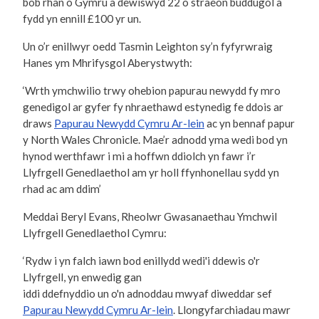
bob rhan o Gymru a dewiswyd 22 o straeon buddugol a
fydd yn ennill £100 yr un.
Un o’r enillwyr oedd Tasmin Leighton sy’n fyfyrwraig
Hanes ym Mhrifysgol Aberystwyth:
‘Wrth ymchwilio trwy ohebion papurau newydd fy mro
genedigol ar gyfer fy nhraethawd estynedig fe ddois ar
draws
Papurau Newydd Cymru Ar-lein
ac yn bennaf papur
y North Wales Chronicle. Mae’r adnodd yma wedi bod yn
hynod werthfawr i mi a hoffwn ddiolch yn fawr i’r
Llyfrgell Genedlaethol am yr holl ffynhonellau sydd yn
rhad ac am ddim’
Meddai Beryl Evans, Rheolwr Gwasanaethau Ymchwil
Llyfrgell Genedlaethol Cymru:
‘Rydw i yn falch iawn bod enillydd wedi'i ddewis o'r
Llyfrgell, yn enwedig gan
iddi ddefnyddio un o'n adnoddau mwyaf diweddar sef
Papurau Newydd Cymru Ar-lein
. Llongyfarchiadau mawr