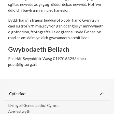
sgiliau newydd ac ysgogi diddordebau newydd. Hoffwn
ddiolch i bawb am rannu eu hanesion.’
Bydd rhai o’r straeon buddugol o bob rhan o Gymru yn
cael eu troi’n ffilmiau byrion gan ddangos yr amrywiaeth
o gofnodion, ffotograffau a dogfennau sydd i’w cael yn
rhad ac am ddim yn eich gwasanaeth archif lleol.
Gwybodaeth Bellach
Elin Hâf, Swyyddfa'r Wasg 01970 632534 neu
post@llgc.org.uk
Cyfeiriad
Llyfrgell Genedlaethol Cymru
Aberystwyth