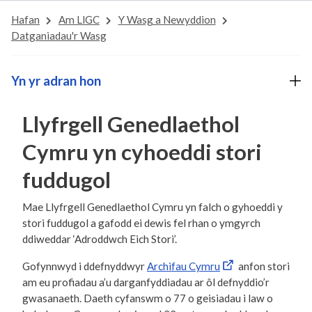
Hafan
Am LlGC
Y Wasg a Newyddion
Datganiadau'r Wasg
Yn yr adran hon
Llyfrgell Genedlaethol
Cymru yn cyhoeddi stori
fuddugol
Mae Llyfrgell Genedlaethol Cymru yn falch o gyhoeddi y
stori fuddugol a gafodd ei dewis fel rhan o ymgyrch
ddiweddar ‘Adroddwch Eich Stori’.
Gofynnwyd i ddefnyddwyr
Archifau Cymru
anfon stori
am eu profiadau a’u darganfyddiadau ar ôl defnyddio’r
gwasanaeth. Daeth cyfanswm o 77 o geisiadau i law o