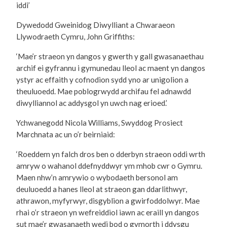
iddi’
Dywedodd Gweinidog Diwylliant a Chwaraeon
Llywodraeth Cymru, John Griffiths:
‘Mae’r straeon yn dangos y gwerth y gall gwasanaethau
archif ei gyfrannu i gymunedau lleol ac maent yn dangos
ystyr ac effaith y cofnodion sydd yno ar unigolion a
theuluoedd. Mae poblogrwydd archifau fel adnawdd
diwylliannol ac addysgol yn uwch nag erioed.’
Ychwanegodd Nicola Williams, Swyddog Prosiect
Marchnata ac un o’r beirniaid:
‘Roeddem yn falch dros ben o dderbyn straeon oddi wrth
amryw o wahanol ddefnyddwyr ym mhob cwr o Gymru.
Maen nhw’n amrywio o wybodaeth bersonol am
deuluoedd a hanes lleol at straeon gan ddarlithwyr,
athrawon, myfyrwyr, disgyblion a gwirfoddolwyr. Mae
rhai o’r straeon yn wefreiddiol iawn ac eraill yn dangos
sut mae’r gwasanaeth wedi bod o gymorth i ddysgu