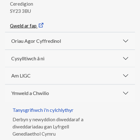
Ceredigion
SY23 3BU
Gweld ar fap
Oriau Agor Cyffredinol
Cysylltiwch â ni
Am LlGC
Ymweld a Chwilio
Tanysgrifiwch i'n cylchlythyr
Derbyn y newyddion diweddaraf a
diweddariadau gan Lyfrgell
Genedlaethol Cymru