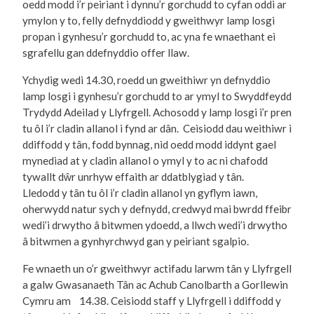
oedd modd i’r peiriant i dynnu’r gorchudd to cyfan oddi ar
ymylon y to, felly defnyddiodd y gweithwyr lamp losgi
propan i gynhesu’r gorchudd to, ac yna fe wnaethant ei
sgrafellu gan ddefnyddio offer llaw.
Ychydig wedi 14.30, roedd un gweithiwr yn defnyddio
lamp losgi i gynhesu’r gorchudd to ar ymyl to Swyddfeydd
Trydydd Adeilad y Llyfrgell. Achosodd y lamp losgi i’r pren
tu ôl i’r cladin allanol i fynd ar dân. Ceisiodd dau weithiwr i
ddiffodd y tân, fodd bynnag, nid oedd modd iddynt gael
mynediad at y cladin allanol o ymyl y to ac ni chafodd
tywallt dŵr unrhyw effaith ar ddatblygiad y tân.
Lledodd y tân tu ôl i’r cladin allanol yn gyflym iawn,
oherwydd natur sych y defnydd, credwyd mai bwrdd ffeibr
wedi’i drwytho â bitwmen ydoedd, a llwch wedi’i drwytho
â bitwmen a gynhyrchwyd gan y peiriant sgalpio.
Fe wnaeth un o’r gweithwyr actifadu larwm tân y Llyfrgell
a galw Gwasanaeth Tân ac Achub Canolbarth a Gorllewin
Cymru am 14.38. Ceisiodd staff y Llyfrgell i ddiffodd y