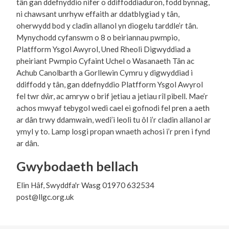
tân gan ddefnyddio nifer o ddiffoddiaduron, fodd bynnag,
ni chawsant unrhyw effaith ar ddatblygiad y tân,
oherwydd bod y cladin allanol yn diogelu tarddle’r tân.
Mynychodd cyfanswm o 8 o beiriannau pwmpio,
Platfform Ysgol Awyrol, Uned Rheoli Digwyddiad a
pheiriant Pwmpio Cyfaint Uchel o Wasanaeth Tân ac
Achub Canolbarth a Gorllewin Cymru y digwyddiad i
ddiffodd y tân, gan ddefnyddio Platfform Ysgol Awyrol
fel twr dŵr, ac amryw o brif jetiau a jetiau rîl pibell. Mae’r
achos mwyaf tebygol wedi cael ei gofnodi fel pren a aeth
ar dân trwy ddamwain, wedi’i leoli tu ôl i’r cladin allanol ar
ymyl y to. Lamp losgi propan wnaeth achosi i’r pren i fynd
ar dân.
Gwybodaeth bellach
Elin Hâf, Swyddfa'r Wasg 01970 632534
post@llgc.org.uk