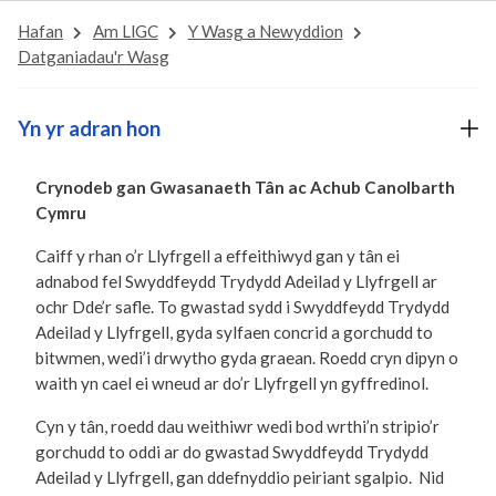
Hafan
Am LlGC
Y Wasg a Newyddion
Datganiadau'r Wasg
Yn yr adran hon
Crynodeb gan Gwasanaeth Tân ac Achub Canolbarth
Cymru
Caiff y rhan o’r Llyfrgell a effeithiwyd gan y tân ei
adnabod fel Swyddfeydd Trydydd Adeilad y Llyfrgell ar
ochr Dde’r safle. To gwastad sydd i Swyddfeydd Trydydd
Adeilad y Llyfrgell, gyda sylfaen concrid a gorchudd to
bitwmen, wedi’i drwytho gyda graean. Roedd cryn dipyn o
waith yn cael ei wneud ar do’r Llyfrgell yn gyffredinol.
Cyn y tân, roedd dau weithiwr wedi bod wrthi’n stripio’r
gorchudd to oddi ar do gwastad Swyddfeydd Trydydd
Adeilad y Llyfrgell, gan ddefnyddio peiriant sgalpio. Nid