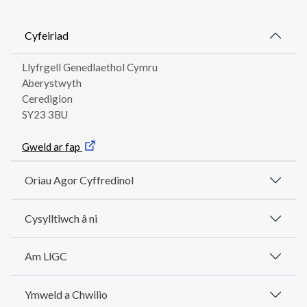
Cyfeiriad
Llyfrgell Genedlaethol Cymru
Aberystwyth
Ceredigion
SY23 3BU
Gweld ar fap
Oriau Agor Cyffredinol
Cysylltiwch â ni
Am LlGC
Ymweld a Chwilio