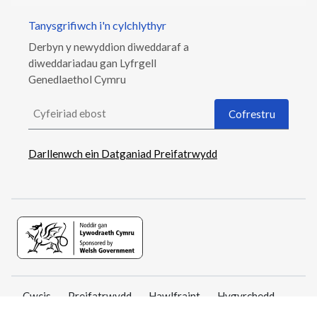
Tanysgrifiwch i'n cylchlythyr
Derbyn y newyddion diweddaraf a
diweddariadau gan Lyfrgell
Genedlaethol Cymru
Cyfeiriad ebost
Cofrestru
Darllenwch ein Datganiad Preifatrwydd
Cwcis
Preifatrwydd
Hawlfraint
Hygyrchedd