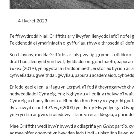
4 Hydref 2023
Fe ffrwydrodd Niall Griffiths ar y llwyfan llenyddol efo’i nofel
Fe ddenodd ei ymdriniaeth o gyffuriau, rhyw a throsedd a’i def
Serch hynny, medda Griffiths ar lais pwysig, grymus a diddorol 
drafftiau, deunydd ymchwil, dyddiaduron, gohebiaeth, papurau
Ghost
(2019), yn ogystal â’i farddoniaeth, ei storïau byrion ac
cyfweliadau, gweithdai, gŵyliau, papurau academaidd, cyhoedd
Er iddo gael ei eni a’i fagu yn Lerpwl, a’i fod â theyrngarwch c
nodweddiadol Cymreig. Yng Nghymru y lleolir y rhelyw o’i wait
Cymreig a chan y llenor o’r Rhondda Ron Berry y dysgodd gynt
dyfarnwyd ei nofel
Stump
(2003) yn Llyfr y Flwyddyn gan Gyngo
yn Eryri tra ar gwrs troseddwyr ifanc yn ei arddegau, a phriodol
Mae Griffiths wedi byw’r bywyd a ddisgrifia yn
Grits
: partïo, 
ac mae nifer ohonynt yn byw dan lach tlodi – unigolion llawn g