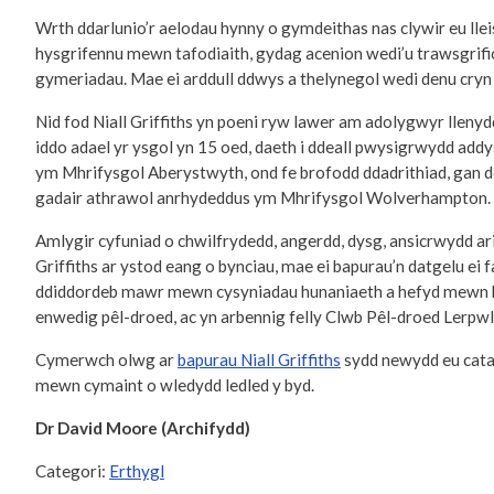
Wrth ddarlunio’r aelodau hynny o gymdeithas nas clywir eu llei
hysgrifennu mewn tafodiaith, gydag acenion wedi’u trawsgrifio’
gymeriadau. Mae ei arddull ddwys a thelynegol wedi denu cryn 
Nid fod Niall Griffiths yn poeni ryw lawer am adolygwyr llenyd
iddo adael yr ysgol yn 15 oed, daeth i ddeall pwysigrwydd add
ym Mhrifysgol Aberystwyth, ond fe brofodd ddadrithiad, gan d
gadair athrawol anrhydeddus ym Mhrifysgol Wolverhampton.
Amlygir cyfuniad o chwilfrydedd, angerdd, dysg, ansicrwydd ar
Griffiths ar ystod eang o bynciau, mae ei bapurau’n datgelu ei
ddiddordeb mawr mewn cysyniadau hunaniaeth a hefyd mewn hanes
enwedig pêl-droed, ac yn arbennig felly Clwb Pêl-droed Lerpwl
Cymerwch olwg ar
bapurau Niall Griffiths
sydd newydd eu cata
mewn cymaint o wledydd ledled y byd.
Dr David Moore (Archifydd)
Categori:
Erthygl