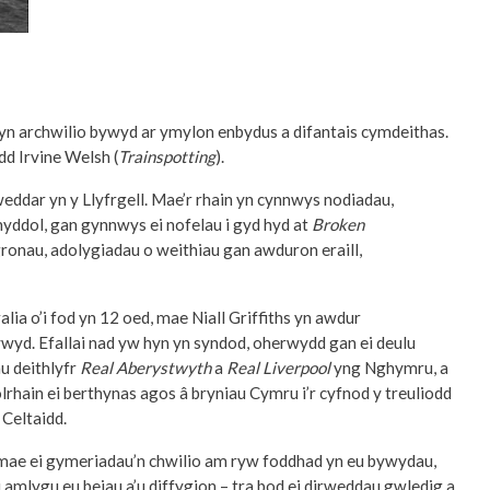
l yn archwilio bywyd ar ymylon enbydus a difantais cymdeithas.
dd Irvine Welsh (
Trainspotting
).
weddar yn y Llyfrgell. Mae’r rhain yn cynnwys nodiadau,
yddol, gan gynnwys ei nofelau i gyd hyd at
Broken
hgronau, adolygiadau o weithiau gan awduron eraill,
alia o’i fod yn 12 oed, mae Niall Griffiths yn awdur
ywyd. Efallai nad yw hyn yn syndod, oherwydd gan ei deulu
u deithlyfr
Real Aberystwyth
a
Real Liverpool
yng Nghymru, a
hain ei berthynas agos â bryniau Cymru i’r cyfnod y treuliodd
 Celtaidd.
l, mae ei gymeriadau’n chwilio am ryw foddhad yn eu bywydau,
 amlygu eu beiau a’u diffygion – tra bod ei dirweddau gwledig a