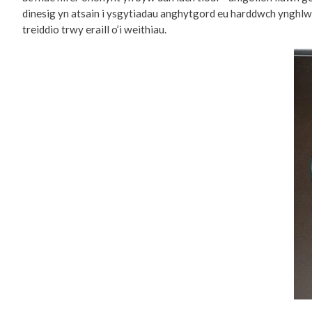
dinesig yn atsain i ysgytiadau anghytgord eu harddwch ynghlw
treiddio trwy eraill o’i weithiau.