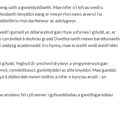
ng iaith a gwleidyddiaeth. Mae nifer o’i lyfrau wedi’u
 wybodaeth lenyddol eang er mwyn rhoi naws arwrol i’w
ddieithrio rhai darllenwyr ac adolygwyr.
di’i gymell yn ddiarwybod gan rhyw ysfa neu’i gilydd, ac, er
tro cyn belled â dechrau gradd Doethuriaeth mewn barddoniaeth
 addysg academaidd. Ers hynny, mae ei waith wedi ennill iddo
 ei gilydd. Ynghyd â’r ymchwil drylwyr a ymgymerwyd gan
siynol, cymdeithasol, gwleidyddol ac athronyddol. Mae ganddo
â diddordeb mewn teithio a nifer o bynciau eraill – yn
alw amdano fel cyfrannwr i gyhoeddiadau a gweithgareddau