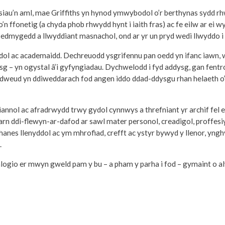
siau’n aml, mae Griffiths yn hynod ymwybodol o’r berthynas sydd rhw
n ffonetig (a chyda phob rhwydd hynt i iaith fras) ac fe eilw ar ei
edmygedd a llwyddiant masnachol, ond ar yr un pryd wedi llwyddo i 
dol ac academaidd. Dechreuodd ysgrifennu pan oedd yn ifanc iawn, we
ysg – yn ogystal â’i gyfyngiadau. Dychwelodd i fyd addysg, gan fen
dweud yn ddiweddarach fod angen iddo ddad-ddysgu rhan helaeth o’i
iannol ac afradrwydd trwy gydol cynnwys a threfniant yr archif fel
 farn ddi-flewyn-ar-dafod ar sawl mater personol, creadigol, proffe
 llenyddol ac ym mhrofiad, crefft ac ystyr bywyd y llenor, ynghyd 
.
logio er mwyn gweld pam y bu – a pham y parha i fod – gymaint o 