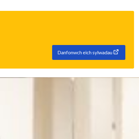
Danfonwch eich sylwadau