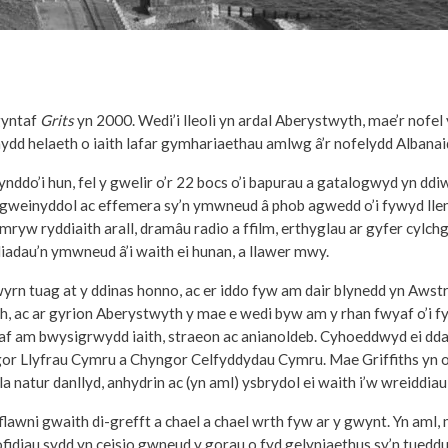
 gyntaf
Grits
yn 2000. Wedi’i lleoli yn ardal Aberystwyth, mae’r nofe
nydd helaeth o iaith lafar gymhariaethau amlwg â’r nofelydd Albanai
ynddo’i hun, fel y gwelir o’r 22 bocs o’i bapurau a gatalogwyd yn ddi
 gweinyddol ac effemera sy’n ymwneud â phob agwedd o’i fywyd llen
 amryw ryddiaith arall, dramâu radio a ffilm, erthyglau ar gyfer cylc
iadau’n ymwneud â’i waith ei hunan, a llawer mwy.
hwyrn tuag at y ddinas honno, ac er iddo fyw am dair blynedd yn Awstr
h, ac ar gyrion Aberystwyth y mae e wedi byw am y rhan fwyaf o’i f
af am bwysigrwydd iaith, straeon ac anianoldeb. Cyhoeddwyd ei dda
r Llyfrau Cymru a Chyngor Celfyddydau Cymru. Mae Griffiths yn olr
a natur danllyd, anhydrin ac (yn aml) ysbrydol ei waith i’w wreiddiau
cyflawni gwaith di-grefft a chael a chael wrth fyw ar y gwynt. Yn am
ofidiau sydd yn ceisio gwneud y gorau o fyd gelyniaethus sy’n tueddu