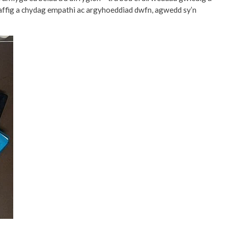
raffig a chydag empathi ac argyhoeddiad dwfn, agwedd sy’n