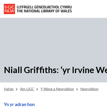
Niall Griffiths: ‘yr Irvine 
Hafan
Am LlGC
Y Wasg a Newyddion
Newyddion
Yn yr adran hon