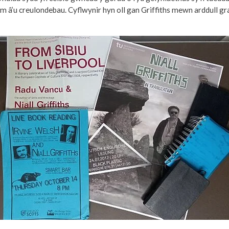
m â’u creulondebau. Cyflwynir hyn oll gan Griffiths mewn arddull g