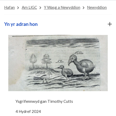
Hafan
Am LlGC
Y Wasg a Newyddion
Newyddion
Yn yr adran hon
Ysgrifennwyd gan
Timothy Cutts
4 Hydref 2024