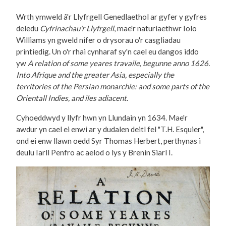
Wrth ymweld â'r Llyfrgell Genedlaethol ar gyfer y gyfres
dele
du
Cyfrinachau'r Llyfrgell
, mae'r naturiaethwr Iolo
Williams yn gweld nifer o drysorau o'r casgliadau
printiedig. Un o'r rhai cynharaf sy'n cael eu dangos iddo
yw
A relation of some yeares travaile, begunne anno 1626.
Into Afrique and the greater Asia, especially the
territories of the Persian monarchie: and some parts of the
Orientall Indies, and iles adiacent
.
Cyhoeddwyd y llyfr hwn yn Llundain yn 1634. Mae'r
awdur yn cael ei enwi ar y dudalen deitl fel "T.H. Esquier",
ond ei enw llawn oedd Syr Thomas Herbert, perthynas i
deulu Iarll Penfro ac aelod o lys y Brenin Siarl I.