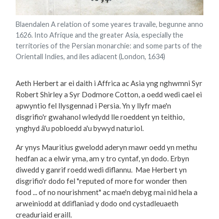
Blaendalen A relation of some yeares travaile, begunne anno
1626. Into Afrique and the greater Asia, especially the
territories of the Persian monarchie: and some parts of the
Orientall Indies, and iles adiacent (London, 1634)
Aeth Herbert ar ei daith i Affrica ac Asia yng nghwmni Syr
Robert Shirley a Syr Dodmore Cotton, a oedd wedi cael ei
apwyntio fel llysgennad i Persia. Yn y llyfr mae'n
disgrifio'r gwahanol wledydd lle roeddent yn teithio,
ynghyd â'u pobloedd a'u bywyd naturiol.
Ar ynys Mauritius gwelodd aderyn mawr oedd yn methu
hedfan ac a elwir yma, am y tro cyntaf, yn dodo. Erbyn
diwedd y ganrif roedd wedi diflannu. Mae Herbert yn
disgrifio'r dodo fel "reputed of more for wonder then
food ... of no nourishment" ac mae'n debyg mai nid hela a
arweiniodd at ddiflaniad y dodo ond cystadleuaeth
creaduriaid eraill.