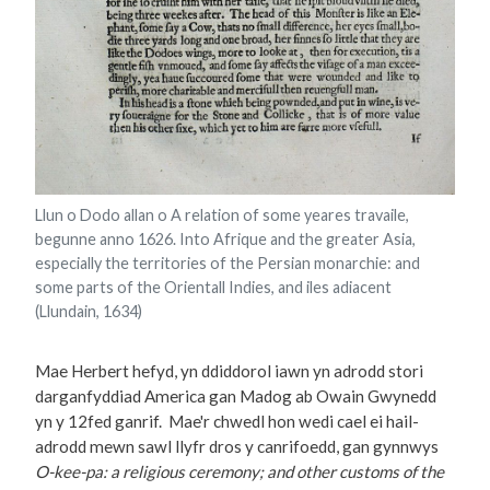
Llun o Dodo allan o A relation of some yeares travaile,
begunne anno 1626. Into Afrique and the greater Asia,
especially the territories of the Persian monarchie: and
some parts of the Orientall Indies, and iles adiacent
(Llundain, 1634)
Mae Herbert hefyd, yn ddiddorol iawn yn adrodd stori
darganfyddiad America gan Madog ab Owain Gwynedd
yn y 12fed ganrif. Mae'r chwedl hon wedi cael ei hail-
adrodd mewn sawl llyfr dros y canrifoedd, gan gynnwys
O-kee-pa: a religious ceremony; and other customs of the