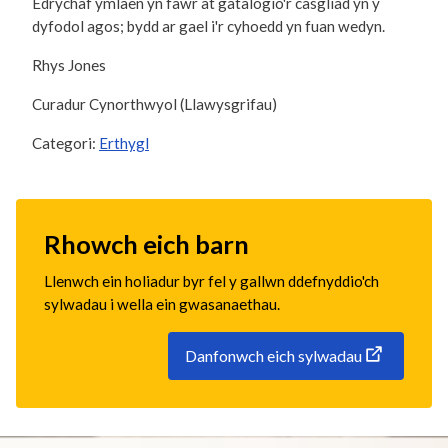
Edrychaf ymlaen yn fawr at gatalogio'r casgliad yn y
dyfodol agos; bydd ar gael i'r cyhoedd yn fuan wedyn.
Rhys Jones
Curadur Cynorthwyol (Llawysgrifau)
Categori:
Erthygl
Rhowch eich barn
Llenwch ein holiadur byr fel y gallwn ddefnyddio'ch
sylwadau i wella ein gwasanaethau.
Danfonwch eich sylwadau