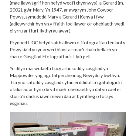
(mae llawysgrif hon hefyd wedi'i chynnwys), a Gerard (m.
2002), gŵr Mary. Yn 1947, ar awgrym John Cowper
Powys, symudodd Mary a Gerard i Kenya i fyw
(adlewyrchir hyn yn y ffaith fod llawer o'r ohebiaeth wedi
ei yrru ar ffurf llythyrau awyr).
Prynodd LlGC hefyd saith albwm o ffotograffau teuluol y
Powysiaid yn yr arwerthiant ac mae'r rhain bellach yn
rhan o Gasgliad Ffotograffau'r Llyfrgell.
Yn dilyn marwolaeth Lucy arhosodd y casgliad yn
Mappowder yng ngofal perchennog Newydd y bwthyn.
Tra yno cafodd y casgliad cyfan ei ddidoli a'i gatalogio'n
ofalus ac ar hyn o bryd mae'r ohebiaeth yn dal yn cael ei
storio'n daclus iawn mewn dau ar bymtheg o focsys
esgidiau.