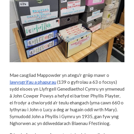
Mae casgliad Mappowder yn ategu'r grŵp mawr o
lawysgrifau a phapurau
(139 o gyfrolau a 63 o focsys)
sydd eisoes yn Llyfrgell Genedlaethol Cymru yn ymwneud
â John Cowper Powys a hefyd ei bartner Phyllis Playter,
ei frodyr a chwiorydd a'r teulu ehangach (yma cawn 660 o
lythyrau i John o Lucy a deg ar hugain oddi wrth Mary).
Symudodd John a Phyllis i Gymru yn 1935, gan fyw yng
Nghorwen ac yn ddiweddarach Blaenau Ffestiniog.