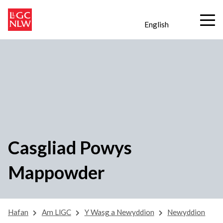
English
Casgliad Powys
Mappowder
Hafan
Am LlGC
Y Wasg a Newyddion
Newyddion