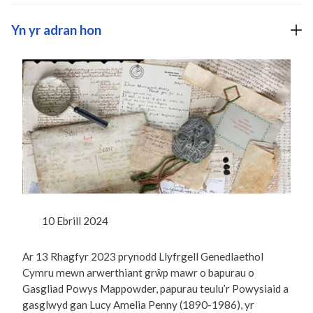
Yn yr adran hon
10 Ebrill 2024
Ar 13 Rhagfyr 2023 prynodd Llyfrgell Genedlaethol
Cymru mewn arwerthiant grŵp mawr o bapurau o
Gasgliad Powys Mappowder, papurau teulu’r Powysiaid a
gasglwyd gan Lucy Amelia Penny (1890-1986), yr