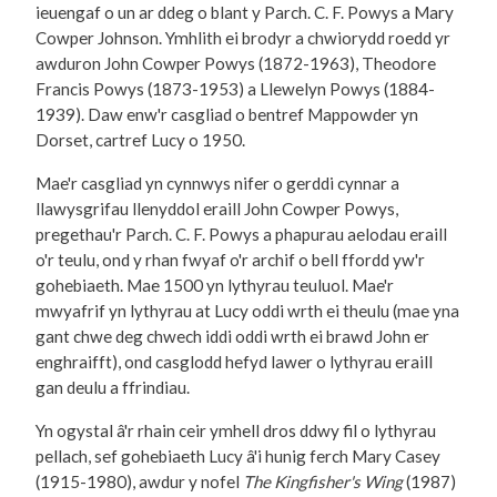
ieuengaf o un ar ddeg o blant y Parch. C. F. Powys a Mary
Cowper Johnson. Ymhlith ei brodyr a chwiorydd roedd yr
awduron John Cowper Powys (1872-1963), Theodore
Francis Powys (1873-1953) a Llewelyn Powys (1884-
1939). Daw enw'r casgliad o bentref Mappowder yn
Dorset, cartref Lucy o 1950.
Mae'r casgliad yn cynnwys nifer o gerddi cynnar a
llawysgrifau llenyddol eraill John Cowper Powys,
pregethau'r Parch. C. F. Powys a phapurau aelodau eraill
o'r teulu, ond y rhan fwyaf o'r archif o bell ffordd yw'r
gohebiaeth. Mae 1500 yn lythyrau teuluol. Mae'r
mwyafrif yn lythyrau at Lucy oddi wrth ei theulu (mae yna
gant chwe deg chwech iddi oddi wrth ei brawd John er
enghraifft), ond casglodd hefyd lawer o lythyrau eraill
gan deulu a ffrindiau.
Yn ogystal â'r rhain ceir ymhell dros ddwy fil o lythyrau
pellach, sef gohebiaeth Lucy â'i hunig ferch Mary Casey
(1915-1980), awdur y nofel
The Kingfisher's Wing
(1987)