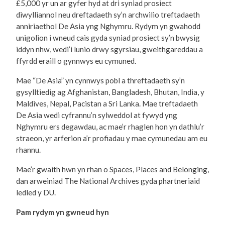
£5,000 yr un ar gyfer hyd at dri syniad prosiect
diwylliannol neu dreftadaeth sy’n archwilio treftadaeth
anniriaethol De Asia yng Nghymru. Rydym yn gwahodd
unigolion i wneud cais gyda syniad prosiect sy’n bwysig
iddyn nhw, wedi’i lunio drwy sgyrsiau, gweithgareddau a
ffyrdd eraill o gynnwys eu cymuned.
Mae “De Asia” yn cynnwys pobl a threftadaeth sy’n
gysylltiedig ag Afghanistan, Bangladesh, Bhutan, India, y
Maldives, Nepal, Pacistan a Sri Lanka. Mae treftadaeth
De Asia wedi cyfrannu’n sylweddol at fywyd yng
Nghymru ers degawdau, ac mae’r rhaglen hon yn dathlu’r
straeon, yr arferion a’r profiadau y mae cymunedau am eu
rhannu.
Mae’r gwaith hwn yn rhan o Spaces, Places and Belonging,
dan arweiniad The National Archives gyda phartneriaid
ledled y DU.
Pam rydym yn gwneud hyn