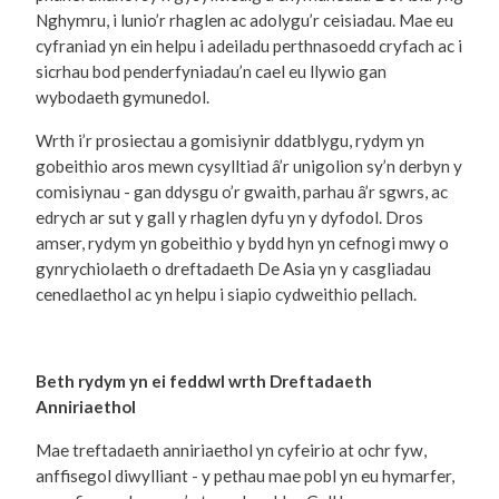
Nghymru, i lunio’r rhaglen ac adolygu’r ceisiadau. Mae eu
cyfraniad yn ein helpu i adeiladu perthnasoedd cryfach ac i
sicrhau bod penderfyniadau’n cael eu llywio gan
wybodaeth gymunedol.
Wrth i’r prosiectau a gomisiynir ddatblygu, rydym yn
gobeithio aros mewn cysylltiad â’r unigolion sy’n derbyn y
comisiynau - gan ddysgu o’r gwaith, parhau â’r sgwrs, ac
edrych ar sut y gall y rhaglen dyfu yn y dyfodol. Dros
amser, rydym yn gobeithio y bydd hyn yn cefnogi mwy o
gynrychiolaeth o dreftadaeth De Asia yn y casgliadau
cenedlaethol ac yn helpu i siapio cydweithio pellach.
Beth rydym yn ei feddwl wrth Dreftadaeth
Anniriaethol
Mae treftadaeth anniriaethol yn cyfeirio at ochr fyw,
anffisegol diwylliant - y pethau mae pobl yn eu hymarfer,