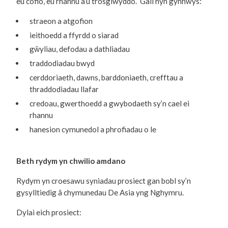
eu cofio, eu rhannu a’u trosglwyddo. Gall hyn gynnwys:
straeon a atgofion
ieithoedd a ffyrdd o siarad
gŵyliau, defodau a dathliadau
traddodiadau bwyd
cerddoriaeth, dawns, barddoniaeth, crefftau a
thraddodiadau llafar
credoau, gwerthoedd a gwybodaeth sy’n cael ei
rhannu
hanesion cymunedol a phrofiadau o le
Beth rydym yn chwilio amdano
Rydym yn croesawu syniadau prosiect gan bobl sy’n
gysylltiedig â chymunedau De Asia yng Nghymru.
Dylai eich prosiect: