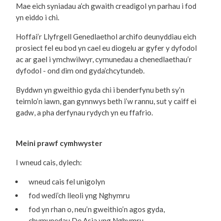
Mae eich syniadau a’ch gwaith creadigol yn parhau i fod
yn eiddo i chi.
Hoffai’r Llyfrgell Genedlaethol archifo deunyddiau eich
prosiect fel eu bod yn cael eu diogelu ar gyfer y dyfodol
ac ar gael i ymchwilwyr, cymunedau a chenedlaethau’r
dyfodol - ond dim ond gyda’chcytundeb.
Byddwn yn gweithio gyda chi i benderfynu beth sy’n
teimlo’n iawn, gan gynnwys beth i’w rannu, sut y caiff ei
gadw, a pha derfynau rydych yn eu ffafrio.
Meini prawf cymhwyster
I wneud cais, dylech:
wneud cais fel unigolyn
fod wedi’ch lleoli yng Nghymru
fod yn rhan o, neu’n gweithio’n agos gyda,
chymunedau De Asia yng Nghymru