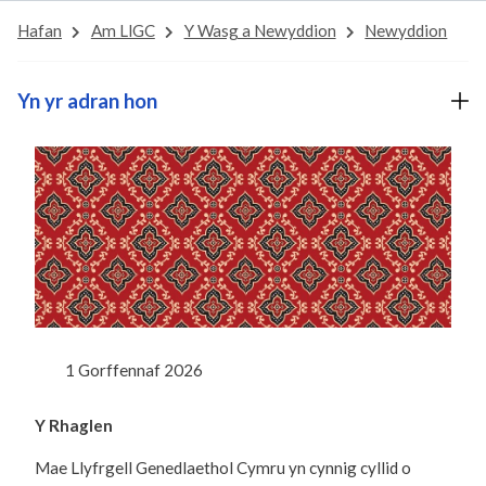
Hafan
Am LlGC
Y Wasg a Newyddion
Newyddion
Yn yr adran hon
1 Gorffennaf 2026
Y Rhaglen
Mae Llyfrgell Genedlaethol Cymru yn cynnig cyllid o