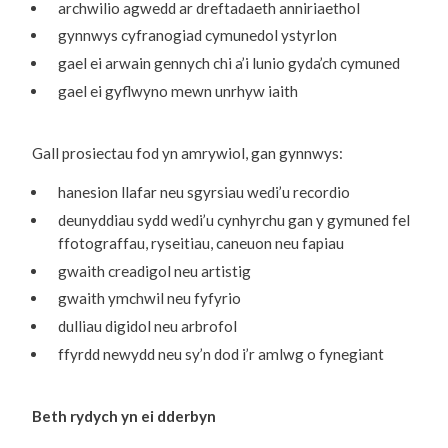
archwilio agwedd ar dreftadaeth anniriaethol
gynnwys cyfranogiad cymunedol ystyrlon
gael ei arwain gennych chi a’i lunio gyda’ch cymuned
gael ei gyflwyno mewn unrhyw iaith
Gall prosiectau fod yn amrywiol, gan gynnwys:
hanesion llafar neu sgyrsiau wedi’u recordio
deunyddiau sydd wedi’u cynhyrchu gan y gymuned fel
ffotograffau, ryseitiau, caneuon neu fapiau
gwaith creadigol neu artistig
gwaith ymchwil neu fyfyrio
dulliau digidol neu arbrofol
ffyrdd newydd neu sy’n dod i’r amlwg o fynegiant
Beth rydych yn ei dderbyn