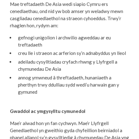
Mae treftadaeth De Asia wedi siapio Cymru ers
cenedlaethau, ond nid yw bob amser yn weladwy mewn
casgliadau cenedlaethol na straeon cyhoeddus. Trwy’r
rhaglen hon, rydym am:
gefnogi unigolion i archwilio agweddau ar eu
treftadaeth
creu lle i straeon ac arferion sy’n adnabyddus yn lleol
adeiladu cysylltiadau cryfach rhwng y Llyfrgell a
chymunedau De Asia
annog ymwneud â threftadaeth, hunaniaeth a
pherthyn trwy ddulliau sydd wedi’u harwain gan y
gymuned
Gwaddol ac ymgysylltu cymunedol
Mae’r alwad hon yn fan cychwyn. Mae’r Llyfrgell
Genedlaethol yn gweithio gyda chyfeillion beirniadol a
phanel allanol sy’n gysylltiedig â chymunedau De Asia yng