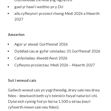
gael yr hawl i weithio yn y DU
allu cyflwyno’r prosiect rhwng Medi 2026 a Mawrth
2027
Amserlen
Agor yr alwad: Gorffennaf 2026
Dyddiad cau ar gyfer ceisiadau: 31 Gorffennaf 2026
Canlyniadau: diwedd Awst 2026
Cyflwyno prosiectau: Medi 2026 – Mawrth 2027
Sut i wneud cais
Gallwch wneud cais yn ysgrifenedig, drwy sain neu drwy
fideo - dewiswch beth sy’n teimlo’n fwyaf naturiol i chi.
Dylai eich cynnig fod yn llai na 1,500 o eiriau (neu’r
cyfwerth mewn sain neu fideo).