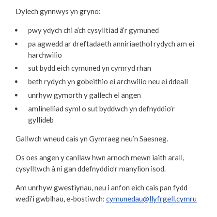
Dylech gynnwys yn gryno:
pwy ydych chi a’ch cysylltiad â’r gymuned
pa agwedd ar dreftadaeth anniriaethol rydych am ei
harchwilio
sut bydd eich cymuned yn cymryd rhan
beth rydych yn gobeithio ei archwilio neu ei ddeall
unrhyw gymorth y gallech ei angen
amlinelliad syml o sut byddwch yn defnyddio’r
gyllideb
Gallwch wneud cais yn Gymraeg neu’n Saesneg.
Os oes angen y canllaw hwn arnoch mewn iaith arall,
cysylltwch â ni gan ddefnyddio’r manylion isod.
Am unrhyw gwestiynau, neu i anfon eich cais pan fydd
wedi’i gwblhau, e-bostiwch:
cymunedau@llyfrgell.cymru