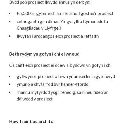
Bydd pob prosiect llwyddiannus yn derbyn:
£5,000 ar gyfer eich amser a holl gostau’r prosiect
cefnogaeth gan dimau Ymgysylltu Cymunedol a
Chasgliadau y Llyfrgell
llwyfan i arddangos eich prosiect a’i effaith
Beth rydym yn gofyn i chi ei wneud
Os caiff eich prosiect ei ddewis, byddwn yn gofyn i chi:
gyflwyno’r prosiect o fewn yr amserlen a gytunwyd
ymuno â chyfarfod byr hanner-ffordd
rhannu myfyrdod ysgrifenedig, sain neu fideo ar
ddiwedd y prosiect
Hawlfraint ac archifo