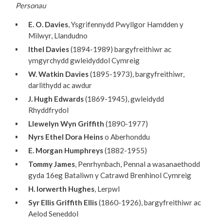
Personau
E. O. Davies
, Ysgrifennydd Pwyllgor Hamdden y
Milwyr, Llandudno
Ithel Davies
(1894-1989) bargyfreithiwr ac
ymgyrchydd gwleidyddol Cymreig
W. Watkin Davies
(1895-1973), bargyfreithiwr,
darlithydd ac awdur
J. Hugh Edwards
(1869-1945), gwleidydd
Rhyddfrydol
Llewelyn Wyn Griffith
(1890-1977)
Nyrs Ethel Dora Heins
o Aberhonddu
E. Morgan Humphreys
(1882-1955)
Tommy James
, Penrhynbach, Pennal a wasanaethodd
gyda 16eg Bataliwn y Catrawd Brenhinol Cymreig
H. Iorwerth Hughes
, Lerpwl
Syr Ellis Griffith Ellis
(1860-1926), bargyfreithiwr ac
Aelod Seneddol