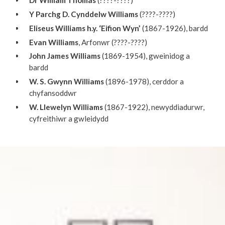
Dr William Thomas
(????-????)
Y Parchg D. Cynddelw Williams
(????-????)
Eliseus Williams h.y. ‘Eifion Wyn’
(1867-1926), bardd
Evan Williams
, Arfonwr (????-????)
John James Williams
(1869-1954), gweinidog a
bardd
W. S. Gwynn Williams
(1896-1978), cerddor a
chyfansoddwr
W. Llewelyn Williams
(1867-1922), newyddiadurwr,
cyfreithiwr a gwleidydd