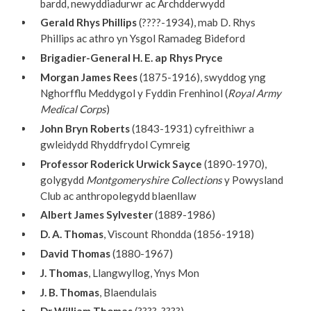
bardd, newyddiadurwr ac Archdderwydd
Gerald Rhys Phillips
(????-1934), mab D. Rhys
Phillips ac athro yn Ysgol Ramadeg Bideford
Brigadier-General H. E. ap Rhys Pryce
Morgan James Rees
(1875-1916), swyddog yng
Nghorfflu Meddygol y Fyddin Frenhinol (
Royal Army
Medical Corps
)
John Bryn Roberts
(1843-1931) cyfreithiwr a
gwleidydd Rhyddfrydol Cymreig
Professor Roderick Urwick Sayce
(1890-1970),
golygydd
Montgomeryshire Collections
y Powysland
Club ac anthropolegydd blaenllaw
Albert James Sylvester
(1889-1986)
D. A. Thomas
, Viscount Rhondda (1856-1918)
David Thomas
(1880-1967)
J. Thomas
, Llangwyllog, Ynys Mon
J. B. Thomas
, Blaendulais