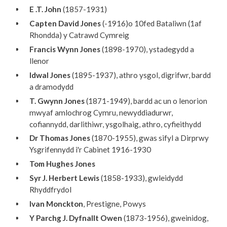
E .T. John
(1857-1931)
Capten David Jones
(-1916)o 10fed Bataliwn (1af
Rhondda) y Catrawd Cymreig
Francis Wynn Jones
(1898-1970), ystadegydd a
llenor
Idwal Jones
(1895-1937), athro ysgol, digrifwr, bardd
a dramodydd
T. Gwynn Jones
(1871-1949), bardd ac un o lenorion
mwyaf amlochrog Cymru, newyddiadurwr,
cofiannydd, darlithiwr, ysgolhaig, athro, cyfieithydd
Dr Thomas Jones
(1870-1955), gwas sifyl a Dirprwy
Ysgrifennydd i'r Cabinet 1916-1930
Tom Hughes Jones
Syr J. Herbert Lewis
(1858-1933), gwleidydd
Rhyddfrydol
Ivan Monckton
, Prestigne, Powys
Y Parchg J. Dyfnallt Owen
(1873-1956), gweinidog,