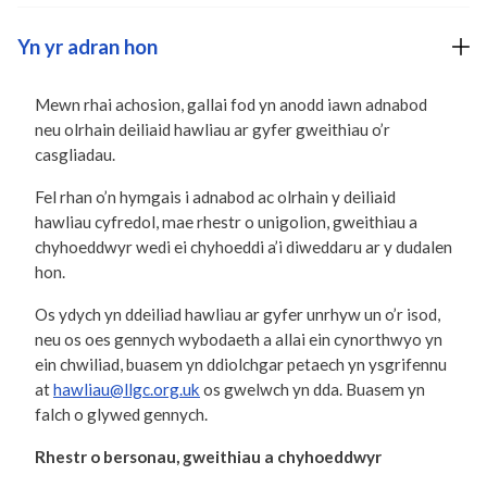
Yn yr adran hon
Mewn rhai achosion, gallai fod yn anodd iawn adnabod
neu olrhain deiliaid hawliau ar gyfer gweithiau o’r
casgliadau.
Fel rhan o’n hymgais i adnabod ac olrhain y deiliaid
hawliau cyfredol, mae rhestr o unigolion, gweithiau a
chyhoeddwyr wedi ei chyhoeddi a’i diweddaru ar y dudalen
hon.
Os ydych yn ddeiliad hawliau ar gyfer unrhyw un o’r isod,
neu os oes gennych wybodaeth a allai ein cynorthwyo yn
ein chwiliad, buasem yn ddiolchgar petaech yn ysgrifennu
at
hawliau@llgc.org.uk
os gwelwch yn dda. Buasem yn
falch o glywed gennych.
Rhestr o bersonau, gweithiau a chyhoeddwyr