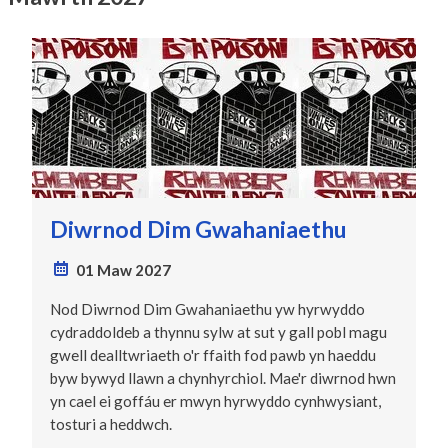
Diwrnod Dim Gwahaniaethu
01 Maw 2027
Nod Diwrnod Dim Gwahaniaethu yw hyrwyddo
cydraddoldeb a thynnu sylw at sut y gall pobl magu
gwell dealltwriaeth o'r ffaith fod pawb yn haeddu
byw bywyd llawn a chynhyrchiol. Mae'r diwrnod hwn
yn cael ei goffáu er mwyn hyrwyddo cynhwysiant,
tosturi a heddwch.