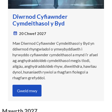
Diwrnod Cyfiawnder
Cymdeithasol y Byd
20 Chwef 2027
Mae Diwrnod Cyfiawnder Cymdeithasol y Byd yn
ddiwrnod rhyngwladol o ymwybyddiaeth i
hyrwyddo cyfiawnder cymdeithasol a mynd i’r afael
ag anghydraddoldeb cymdeithasol megis tlodi,
allgáu, anghydraddoldeb rhyw, diweithdra, hawliau
dynol, hunaniaeth rywiol a rhagfarn fiolegol a
rhagfarn grefyddol.
Gweld mwy
Mawrth 2027