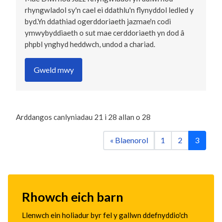
rhyngwladol sy'n cael ei ddathlu'n flynyddol ledled y
byd.Yn ddathiad ogerddoriaeth jazmae'n codi
ymwybyddiaeth o sut mae cerddoriaeth yn dod â
phpbl ynghyd heddwch, undod a chariad.
Gweld mwy
Arddangos canlyniadau
21
i
28
allan o
28
« Blaenorol
1
2
3
Rhowch eich barn
Llenwch ein holiadur byr fel y gallwn ddefnyddio'ch