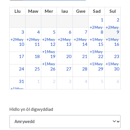
Llu
Maw
Mer
Iau
Gwe
Sad
Sul
1
2
+2 Mwy
+2 Mwy
3
4
5
6
7
8
9
+2 Mwy
+2 Mwy
+2 Mwy
+2 Mwy
+2 Mwy
+1 Mwy
+1 Mwy
10
11
12
13
14
15
16
+1 Mwy
+1 Mwy
17
18
19
20
21
22
23
+1 Mwy
+1 Mwy
+1 Mwy
24
25
26
27
28
29
30
31
1
2
3
4
5
6
+1 Mwy
Hidlo yn ôl digwyddiad