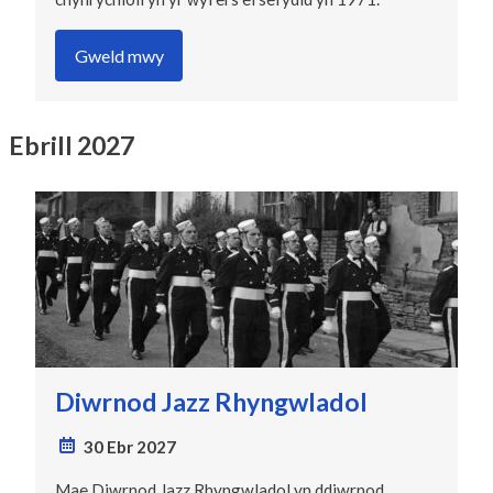
Gweld mwy
Ebrill 2027
Diwrnod Jazz Rhyngwladol
30 Ebr 2027
Mae Diwrnod Jazz Rhyngwladol yn ddiwrnod