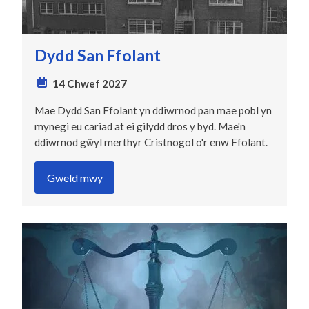
Dydd San Ffolant
14 Chwef 2027
Mae Dydd San Ffolant yn ddiwrnod pan mae pobl yn
mynegi eu cariad at ei gilydd dros y byd. Mae'n
ddiwrnod gŵyl merthyr Cristnogol o'r enw Ffolant.
Gweld mwy