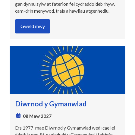
gan dynnu sylw at faterion fel cydraddoldeb rhyw,
cam-drin menywod, trais a hawliau atgenhedlu.
Gweld mwy
Diwrnod y Gymanwlad
08 Maw 2027
Ers 1977, mae Diwrnod y Gymanwlad wedi cael ei
ddathlu gan 56 o wledydd y Gymanwlad i feithrin