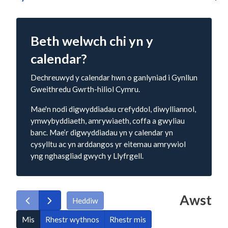
Beth welwch chi yn y
calendar?
Dechreuwyd y calendar hwn o ganlyniad i Gynllun
Gweithredu Gwrth-hiliol Cymru.
Mae'n nodi digwyddiadau crefyddol, diwylliannol,
ymwybyddiaeth, amrywiaeth, coffa a gwyliau
banc. Mae’r digwyddiadau yn y calendar yn
cysylltu ac yn arddangos yr eitemau amrywiol
yng nghasgliad gwych y Llyfrgell.
Awst
Heddiw
Mis
Rhestr wythnos
Rhestr mis