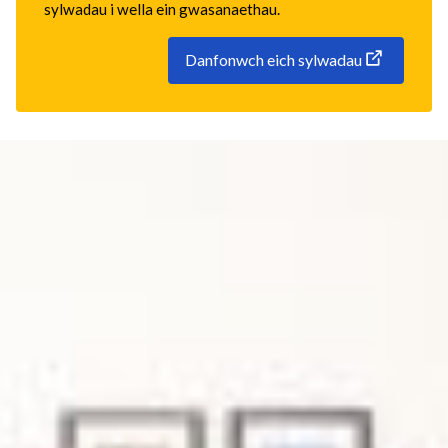
sylwadau i wella ein gwasanaethau.
Danfonwch eich sylwadau