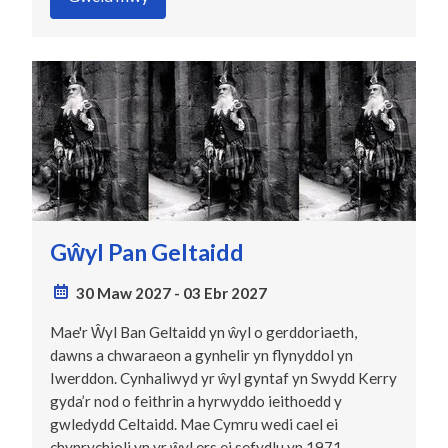
Gŵyl Pan Geltaidd
30 Maw 2027
-
03 Ebr 2027
Mae'r Ŵyl Ban Geltaidd yn ŵyl o gerddoriaeth,
dawns a chwaraeon a gynhelir yn flynyddol yn
Iwerddon. Cynhaliwyd yr ŵyl gyntaf yn Swydd Kerry
gyda’r nod o feithrin a hyrwyddo ieithoedd y
gwledydd Celtaidd. Mae Cymru wedi cael ei
chynrychioli yn yr ŵyl ers ei sefydlu yn 1971.