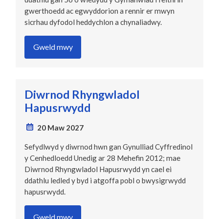
gwerthoedd ac egwyddorion a rennir er mwyn
sicrhau dyfodol heddychlon a chynaliadwy.
Gweld mwy
Diwrnod Rhyngwladol
Hapusrwydd
20 Maw 2027
Sefydlwyd y diwrnod hwn gan Gynulliad Cyffredinol
y Cenhedloedd Unedig ar 28 Mehefin 2012; mae
Diwrnod Rhyngwladol Hapusrwydd yn cael ei
ddathlu ledled y byd i atgoffa pobl o bwysigrwydd
hapusrwydd.
Gweld mwy