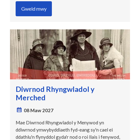
Gweld mwy
Diwrnod Rhyngwladol y
Merched
08 Maw 2027
Mae Diwrnod Rhyngwladol y Menywod yn
ddiwrnod ymwybyddiaeth fyd-eang sy'n cael ei
ddathlu'n flynyddol gyda'r nod o roi llais i fenywod,