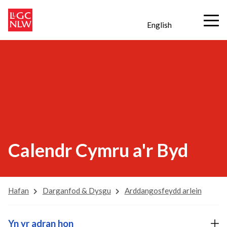
English
Calendr Cymru a'r Byd
Hafan
Darganfod & Dysgu
Arddangosfeydd arlein
Yn yr adran hon