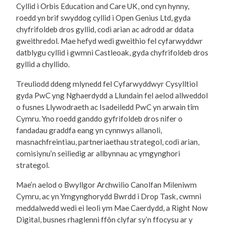
Cyllid i Orbis Education and Care UK, ond cyn hynny,
roedd yn brif swyddog cyllid i Open Genius Ltd, gyda
chyfrifoldeb dros gyllid, codi arian ac adrodd ar ddata
gweithredol. Mae hefyd wedi gweithio fel cyfarwyddwr
datblygu cyllid i gwmni Castleoak, gyda chyfrifoldeb dros
gyllid a chyllido.
Treuliodd ddeng mlynedd fel Cyfarwyddwyr Cysylltiol
gyda PwC yng Nghaerdydd a Llundain fel aelod allweddol
o fusnes Llywodraeth ac Isadeiledd PwC yn arwain tîm
Cymru. Yno roedd ganddo gyfrifoldeb dros nifer o
fandadau graddfa eang yn cynnwys allanoli,
masnachfreintiau, partneriaethau strategol, codi arian,
comisiynu’n seiliedig ar allbynnau ac ymgynghori
strategol.
Mae’n aelod o Bwyllgor Archwilio Canolfan Mileniwm
Cymru, ac yn Ymgynghorydd Bwrdd i Drop Task, cwmni
meddalwedd wedi ei leoli ym Mae Caerdydd, a Right Now
Digital, busnes rhaglenni ffôn clyfar sy’n ffocysu ar y