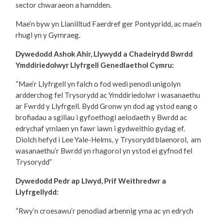
sector chwaraeon a hamdden.
Mae’n byw yn Llanilltud Faerdref ger Pontypridd, ac mae’n
rhugl yn y Gymraeg.
Dywedodd Ashok Ahir, Llywydd a Chadeirydd Bwrdd
Ymddiriedolwyr Llyfrgell Genedlaethol Cymru:
“Mae’r Llyfrgell yn falch o fod wedi penodi unigolyn
ardderchog fel Trysorydd ac Ymddiriedolwr i wasanaethu
ar Fwrdd y Llyfrgell. Bydd Gronw yn dod ag ystod eang o
brofiadau a sgiliau i gyfoethogi aelodaeth y Bwrdd ac
edrychaf ymlaen yn fawr iawn i gydweithio gydag ef.
Diolch hefyd i Lee Yale-Helms, y Trysorydd blaenorol, am
wasanaethu’r Bwrdd yn rhagorol yn ystod ei gyfnod fel
Trysorydd”
Dywedodd Pedr ap Llwyd, Prif Weithredwr a
Llyfrgellydd:
“Rwy’n croesawu’r penodiad arbennig yma ac yn edrych