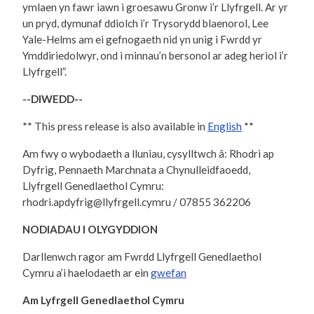
ymlaen yn fawr iawn i groesawu Gronw i’r Llyfrgell. Ar yr
un pryd, dymunaf ddiolch i’r Trysorydd blaenorol, Lee
Yale-Helms am ei gefnogaeth nid yn unig i Fwrdd yr
Ymddiriedolwyr, ond i minnau’n bersonol ar adeg heriol i’r
Llyfrgell”.
--DIWEDD--
** This press release is also available in
English
**
Am fwy o wybodaeth a lluniau, cysylltwch â: Rhodri ap
Dyfrig, Pennaeth Marchnata a Chynulleidfaoedd,
Llyfrgell Genedlaethol Cymru:
rhodri.apdyfrig@llyfrgell.cymru / 07855 362206
NODIADAU I OLYGYDDION
Darllenwch ragor am Fwrdd Llyfrgell Genedlaethol
Cymru a’i haelodaeth ar ein
gwefan
Am Lyfrgell Genedlaethol Cymru