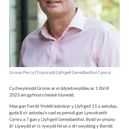
Gronw Percy (Trysorydd Llyfrgell Genedlaethol Cymru)
Cychwynnodd Gronw ar ei ddyletswyddau ar 1 Ebrill
2023 am gyfnod o bedair blynedd.
Mae gan Fwrdd Ymddiriedolwyr y Llyfrgell 15 o aelodau,
gyda 8 o'r aelodau’n cael eu penodi gan Lywodraeth
Cymru a 7 gan y Llyfrgell Genedlaethol. Bydd yn ymuno
â’r Llywydd a’r Is-lywydd fel un o dri swyddog y Bwrdd.