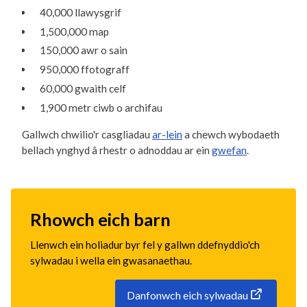
40,000 llawysgrif
1,500,000 map
150,000 awr o sain
950,000 ffotograff
60,000 gwaith celf
1,900 metr ciwb o archifau
Gallwch chwilio'r casgliadau
ar-lein
a chewch wybodaeth
bellach ynghyd â rhestr o adnoddau ar ein
gwefan
.
Rhowch eich barn
Llenwch ein holiadur byr fel y gallwn ddefnyddio'ch
sylwadau i wella ein gwasanaethau.
Danfonwch eich sylwadau