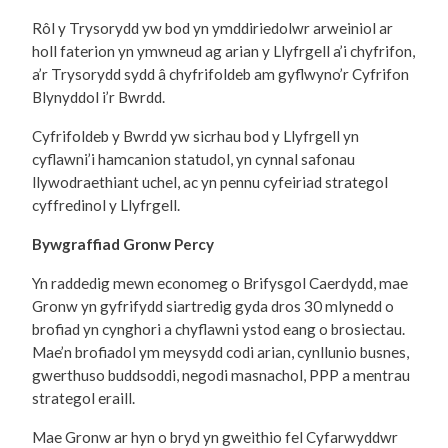
Rôl y Trysorydd yw bod yn ymddiriedolwr arweiniol ar
holl faterion yn ymwneud ag arian y Llyfrgell a’i chyfrifon,
a’r Trysorydd sydd â chyfrifoldeb am gyflwyno’r Cyfrifon
Blynyddol i’r Bwrdd.
Cyfrifoldeb y Bwrdd yw sicrhau bod y Llyfrgell yn
cyflawni’i hamcanion statudol, yn cynnal safonau
llywodraethiant uchel, ac yn pennu cyfeiriad strategol
cyffredinol y Llyfrgell.
Bywgraffiad Gronw Percy
Yn raddedig mewn economeg o Brifysgol Caerdydd, mae
Gronw yn gyfrifydd siartredig gyda dros 30 mlynedd o
brofiad yn cynghori a chyflawni ystod eang o brosiectau.
Mae’n brofiadol ym meysydd codi arian, cynllunio busnes,
gwerthuso buddsoddi, negodi masnachol, PPP a mentrau
strategol eraill.
Mae Gronw ar hyn o bryd yn gweithio fel Cyfarwyddwr