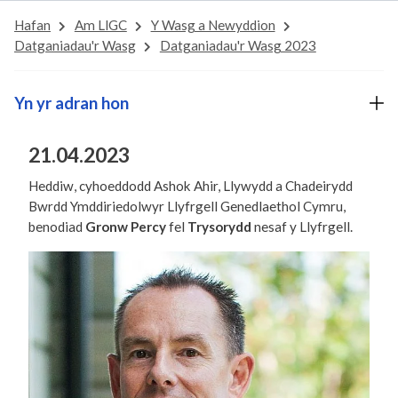
Hafan
Am LlGC
Y Wasg a Newyddion
Datganiadau'r Wasg
Datganiadau'r Wasg 2023
Yn yr adran hon
21.04.2023
Heddiw, cyhoeddodd Ashok Ahir, Llywydd a Chadeirydd
Bwrdd Ymddiriedolwyr Llyfrgell Genedlaethol Cymru,
benodiad
Gronw Percy
fel
Trysorydd
nesaf y Llyfrgell.