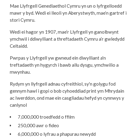
Mae Llyfrgell Genedlaethol Cymru yn un o lyfrgelloedd
mawr y byd. Wedi ei lleoli yn Aberystwyth, mae’n gartref i
stori Cymru.
Wedi ei hagor yn 1907, mae’r Llyfrgell yn ganolbwynt
ymchwil i ddiwylliant a threftadaeth Cymru a’r gwledydd
Celtaidd.
Pwrpas y Llyfrgell yw gwneud ein diwylliant a'n
treftadaeth yn hygyrch i bawb allu dysgu, ymchwilio a
mwynhau.
Rydym yn llyfrgell adnau cyfreithiol, sy'n golygu fod
gennym hawl i gopi o bob cyhoeddiad print ym Mhrydain
ac Iwerddon, ond mae ein casgliadau hefyd yn cynnwys y
canlynol
7,000,000 troedfedd o ffilm
250,000 awr o fideo
6,000,000 o lyfrau a phapurau newydd